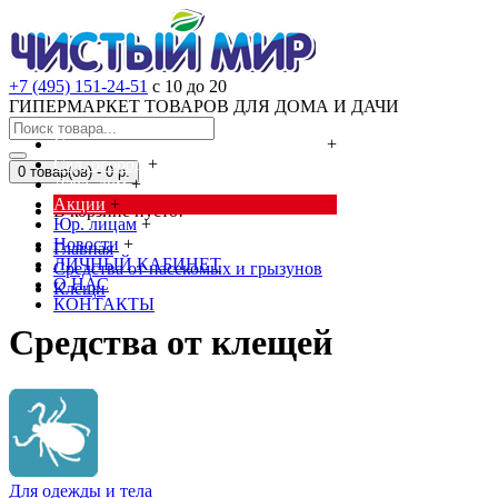
+7 (495) 151-24-51
с 10 до 20
ГИПЕРМАРКЕТ ТОВАРОВ ДЛЯ ДОМА И ДАЧИ
Cредства от насекомых и грызунов
+
Сад, огород
+
0 товар(ов) - 0 р.
Дача, дом
+
Акции
+
В корзине пусто!
Юр. лицам
+
Новости
+
Главная
ЛИЧНЫЙ КАБИНЕТ
Cредства от насекомых и грызунов
О НАС
Клещи
КОНТАКТЫ
Средства от клещей
Для одежды и тела