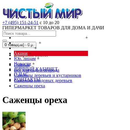
+7 (495) 151-24-51
с 10 до 20
ГИПЕРМАРКЕТ ТОВАРОВ ДЛЯ ДОМА И ДАЧИ
Cредства от насекомых и грызунов
+
Сад, огород
+
0 товар(ов) - 0 р.
Дача, дом
+
Акции
+
В корзине пусто!
Юр. лицам
+
Новости
+
Главная
ЛИЧНЫЙ КАБИНЕТ
Всё для сада и огорода
О НАС
Саженцы деревьев и кустарников
КОНТАКТЫ
Саженцы плодовых деревьев
Саженцы ореха
Саженцы ореха