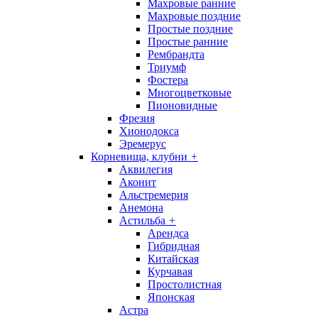
Махровые ранние
Махровые поздние
Простые поздние
Простые ранние
Рембрандта
Триумф
Фостера
Многоцветковые
Пионовидные
Фрезия
Хионодокса
Эремерус
Корневища, клубни
+
Аквилегия
Аконит
Альстремерия
Анемона
Астильба
+
Арендса
Гибридная
Китайская
Курчавая
Простолистная
Японская
Астра