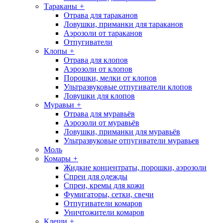
Тараканы
+
Отрава для тараканов
Ловушки, приманки для тараканов
Аэрозоли от тараканов
Отпугиватели
Клопы
+
Отрава для клопов
Аэрозоли от клопов
Порошки, мелки от клопов
Ультразвуковые отпугиватели клопов
Ловушки для клопов
Муравьи
+
Отрава для муравьёв
Аэрозоли от муравьёв
Ловушки, приманки для муравьёв
Ультразвуковые отпугиватели муравьев
Моль
Комары
+
Жидкие концентраты, порошки, аэрозоли
Спреи для одежды
Спреи, кремы для кожи
Фумигаторы, сетки, свечи
Отпугиватели комаров
Уничтожители комаров
Клещи
+