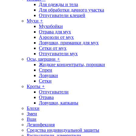
Для одежды и тела
Для обработки дачного участка
Отпугиватели клещей
Мухи
+
Мухобойки
Отрава для мух
Аэрозоли от мух
Ловушки, приманки для мух
Сетки от мух
Отпугиватели мух
Осы, шершни
+
Жидкие концентраты, порошки
Спреи
Ловушки
Сетки
Кроты
+
Отпугиватели
Отрава
Ловушки, капканы
Блохи
Змеи
Вши
Дезинфекция
Средства индивидуальной защиты
Распылители, измерители