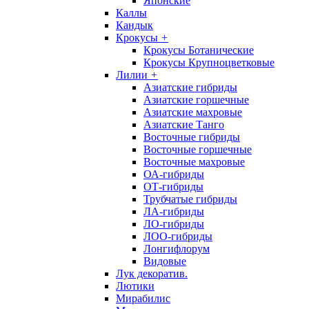
Японские
Каллы
Кандык
Крокусы
+
Крокусы Ботанические
Крокусы Крупноцветковые
Лилии
+
Азиатские гибриды
Азиатские горшечные
Азиатские махровые
Азиатские Танго
Восточные гибриды
Восточные горшечные
Восточные махровые
ОА-гибриды
ОТ-гибриды
Трубчатые гибриды
ЛА-гибриды
ЛО-гибриды
ЛОО-гибриды
Лонгифлорум
Видовые
Лук декоратив.
Лютики
Мирабилис