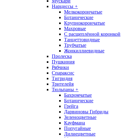
Мускари
Нарциссы
+
Мелкокорончатые
Ботанические
Крупнокорончатые
Махровые
С раcщеплённой коронкой
Танцеттовидные
Трубчатые
Жонкиллиевидные
Пролеска
Пушкиния
Рябчики
Спараксис
Тигридия
Трителейя
Тюльпаны
+
Бахромчатые
Ботанические
Грейга
Дарвиновы Гибриды
Зеленоцветные
Кауфмана
Попугайные
Лилиецветные