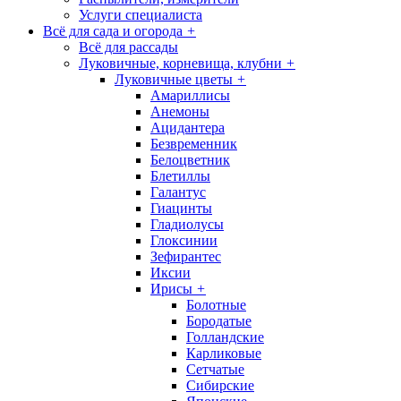
Услуги специалиста
Всё для сада и огорода
+
Всё для рассады
Луковичные, корневища, клубни
+
Луковичные цветы
+
Амариллисы
Анемоны
Ацидантера
Безвременник
Белоцветник
Блетиллы
Галантус
Гиацинты
Гладиолусы
Глоксинии
Зефирантес
Иксии
Ирисы
+
Болотные
Бородатые
Голландские
Карликовые
Сетчатые
Сибирские