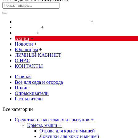
Cредства от насекомых и грызунов
+
Сад, огород
+
Дача, дом
+
Акции
+
Новости
+
Юр. лицам
+
ЛИЧНЫЙ КАБИНЕТ
О НАС
КОНТАКТЫ
Главная
Всё для сада и огорода
Полив
Опрыскиватели
Распылители
Все категории
Cредства от насекомых и грызунов
+
Крысы, мыши
+
Отрава для крыс и мышей
Ловушки для крыс и мышей