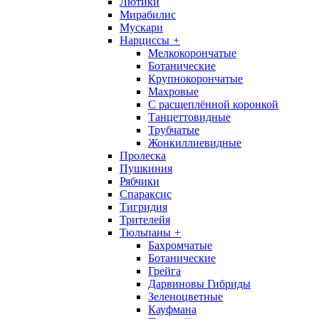
Лютики
Мирабилис
Мускари
Нарциссы
+
Мелкокорончатые
Ботанические
Крупнокорончатые
Махровые
С раcщеплённой коронкой
Танцеттовидные
Трубчатые
Жонкиллиевидные
Пролеска
Пушкиния
Рябчики
Спараксис
Тигридия
Трителейя
Тюльпаны
+
Бахромчатые
Ботанические
Грейга
Дарвиновы Гибриды
Зеленоцветные
Кауфмана