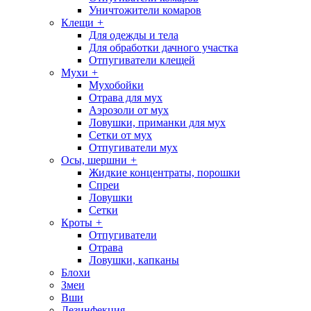
Уничтожители комаров
Клещи
+
Для одежды и тела
Для обработки дачного участка
Отпугиватели клещей
Мухи
+
Мухобойки
Отрава для мух
Аэрозоли от мух
Ловушки, приманки для мух
Сетки от мух
Отпугиватели мух
Осы, шершни
+
Жидкие концентраты, порошки
Спреи
Ловушки
Сетки
Кроты
+
Отпугиватели
Отрава
Ловушки, капканы
Блохи
Змеи
Вши
Дезинфекция