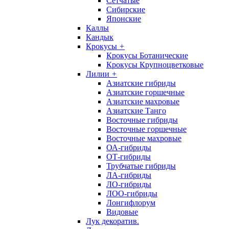
Сетчатые
Сибирские
Японские
Каллы
Кандык
Крокусы
+
Крокусы Ботанические
Крокусы Крупноцветковые
Лилии
+
Азиатские гибриды
Азиатские горшечные
Азиатские махровые
Азиатские Танго
Восточные гибриды
Восточные горшечные
Восточные махровые
ОА-гибриды
ОТ-гибриды
Трубчатые гибриды
ЛА-гибриды
ЛО-гибриды
ЛОО-гибриды
Лонгифлорум
Видовые
Лук декоратив.