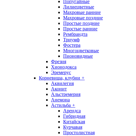
Попугайные
Лилиецветные
Махровые ранние
Махровые поздние
Простые поздние
Простые ранние
Рембрандта
Триумф
Фостера
Многоцветковые
Пионовидные
Фрезия
Хионодокса
Эремерус
Корневища, клубни
+
Аквилегия
Аконит
Альстремерия
Анемона
Астильба
+
Арендса
Гибридная
Китайская
Курчавая
Простолистная