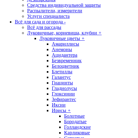
Средства индивидуальной защиты
Распылители, измерители
Услуги специалиста
Всё для сада и огорода
-
Всё для рассады
Луковичные, корневища, клубни
+
Луковичные цветы
+
Амариллисы
Анемоны
Ацидантера
Безвременник
Белоцветник
Блетиллы
Галантус
Гиацинты
Гладиолусы
Глоксинии
Зефирантес
Иксии
Ирисы
+
Болотные
Бородатые
Голландские
Карликовые