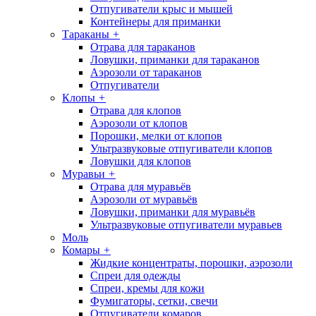
Отпугиватели крыс и мышей
Контейнеры для приманки
Тараканы
+
Отрава для тараканов
Ловушки, приманки для тараканов
Аэрозоли от тараканов
Отпугиватели
Клопы
+
Отрава для клопов
Аэрозоли от клопов
Порошки, мелки от клопов
Ультразвуковые отпугиватели клопов
Ловушки для клопов
Муравьи
+
Отрава для муравьёв
Аэрозоли от муравьёв
Ловушки, приманки для муравьёв
Ультразвуковые отпугиватели муравьев
Моль
Комары
+
Жидкие концентраты, порошки, аэрозоли
Спреи для одежды
Спреи, кремы для кожи
Фумигаторы, сетки, свечи
Отпугиватели комаров