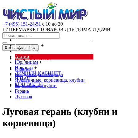
+7 (495) 151-24-51
с 10 до 20
ГИПЕРМАРКЕТ ТОВАРОВ ДЛЯ ДОМА И ДАЧИ
Cредства от насекомых и грызунов
+
Сад, огород
+
0 товар(ов) - 0 р.
Дача, дом
+
Акции
+
В корзине пусто!
Юр. лицам
+
Новости
+
Главная
ЛИЧНЫЙ КАБИНЕТ
Всё для сада и огорода
О НАС
Луковичные, корневища, клубни
КОНТАКТЫ
Корневища, клубни
Герань
Луговая
Луговая герань (клубни и
корневища)