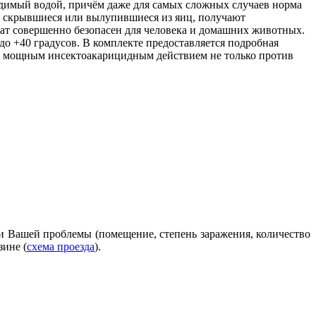
одимый водой, причём даже для самых сложных случаев норма
я, скрывшиеся или вылупившиеся из яиц, получают
рат совершенно безопасен для человека и домашних животных.
до +40 градусов. В комплекте предоставляется подробная
ет мощным инсектоакарицидным действием не только против
ти Вашей проблемы (помещение, степень заражения, количество
зине (
схема проезда
).