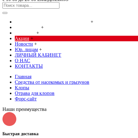
Cредства от насекомых и грызунов
+
Сад, огород
+
Дача, дом
+
Акции
+
Новости
+
Юр. лицам
+
ЛИЧНЫЙ КАБИНЕТ
О НАС
КОНТАКТЫ
Главная
Cредства от насекомых и грызунов
Клопы
Отрава для клопов
Форс-сайт
Наши преимущества
Быстрая доставка