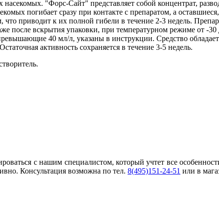
 насекомых. "Форс-Сайт" представляет собой концентрат, разв
екомых погибает сразу при контакте с препаратом, а оставшиес
 что приводит к их полной гибели в течение 2-3 недель. Препа
аже после вскрытия упаковки, при температурном режиме от -30 
превышающие 40 мл/л, указаны в инструкции. Средство облада
 Остаточная активность сохраняется в течение 3-5 недель.
створитель.
ироваться с нашим специалистом, который учтет все особеннос
ивно. Консультация возможна по тел.
8(495)151-24-51
или в мага