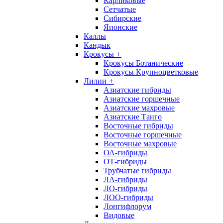
Карликовые
Сетчатые
Сибирские
Японские
Каллы
Кандык
Крокусы
+
Крокусы Ботанические
Крокусы Крупноцветковые
Лилии
+
Азиатские гибриды
Азиатские горшечные
Азиатские махровые
Азиатские Танго
Восточные гибриды
Восточные горшечные
Восточные махровые
ОА-гибриды
ОТ-гибриды
Трубчатые гибриды
ЛА-гибриды
ЛО-гибриды
ЛОО-гибриды
Лонгифлорум
Видовые