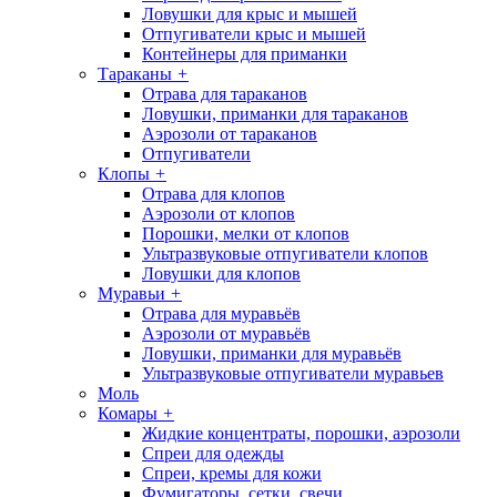
Ловушки для крыс и мышей
Отпугиватели крыс и мышей
Контейнеры для приманки
Тараканы
+
Отрава для тараканов
Ловушки, приманки для тараканов
Аэрозоли от тараканов
Отпугиватели
Клопы
+
Отрава для клопов
Аэрозоли от клопов
Порошки, мелки от клопов
Ультразвуковые отпугиватели клопов
Ловушки для клопов
Муравьи
+
Отрава для муравьёв
Аэрозоли от муравьёв
Ловушки, приманки для муравьёв
Ультразвуковые отпугиватели муравьев
Моль
Комары
+
Жидкие концентраты, порошки, аэрозоли
Спреи для одежды
Спреи, кремы для кожи
Фумигаторы, сетки, свечи