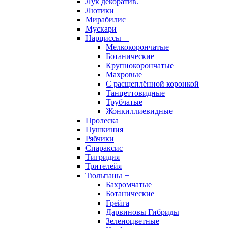
Лук декоратив.
Лютики
Мирабилис
Мускари
Нарциссы
+
Мелкокорончатые
Ботанические
Крупнокорончатые
Махровые
С раcщеплённой коронкой
Танцеттовидные
Трубчатые
Жонкиллиевидные
Пролеска
Пушкиния
Рябчики
Спараксис
Тигридия
Трителейя
Тюльпаны
+
Бахромчатые
Ботанические
Грейга
Дарвиновы Гибриды
Зеленоцветные