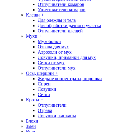
Отпугиватели комаров
Уничтожители комаров
Клещи
+
Для одежды и тела
Для обработки дачного участка
Отпугиватели клещей
Мухи
+
Мухобойки
Отрава для мух
Аэрозоли от мух
Ловушки, приманки для мух
Сетки от мух
Отпугиватели мух
Осы, шершни
+
Жидкие концентраты, порошки
Спреи
Ловушки
Сетки
Кроты
+
Отпугиватели
Отрава
Ловушки, капканы
Блохи
Змеи
Вши