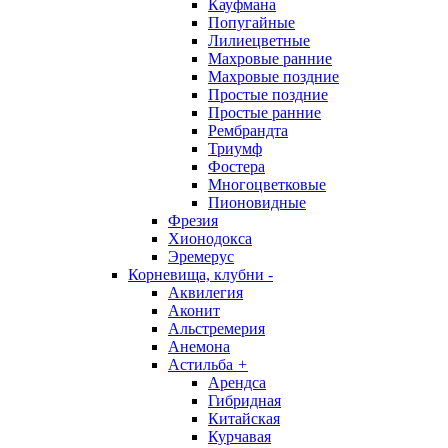
Кауфмана
Попугайные
Лилиецветные
Махровые ранние
Махровые поздние
Простые поздние
Простые ранние
Рембрандта
Триумф
Фостера
Многоцветковые
Пионовидные
Фрезия
Хионодокса
Эремерус
Корневища, клубни
-
Аквилегия
Аконит
Альстремерия
Анемона
Астильба
+
Арендса
Гибридная
Китайская
Курчавая