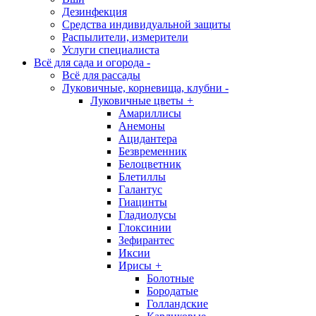
Дезинфекция
Средства индивидуальной защиты
Распылители, измерители
Услуги специалиста
Всё для сада и огорода
-
Всё для рассады
Луковичные, корневища, клубни
-
Луковичные цветы
+
Амариллисы
Анемоны
Ацидантера
Безвременник
Белоцветник
Блетиллы
Галантус
Гиацинты
Гладиолусы
Глоксинии
Зефирантес
Иксии
Ирисы
+
Болотные
Бородатые
Голландские