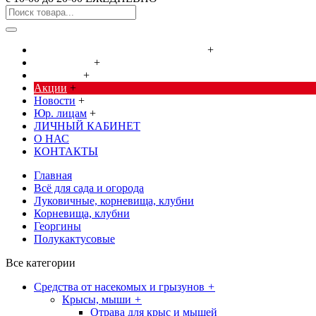
Cредства от насекомых и грызунов
+
Сад, огород
+
Дача, дом
+
Акции
+
Новости
+
Юр. лицам
+
ЛИЧНЫЙ КАБИНЕТ
О НАС
КОНТАКТЫ
Главная
Всё для сада и огорода
Луковичные, корневища, клубни
Корневища, клубни
Георгины
Полукактусовые
Все категории
Cредства от насекомых и грызунов
+
Крысы, мыши
+
Отрава для крыс и мышей