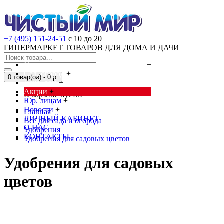
+7 (495) 151-24-51
с 10 до 20
ГИПЕРМАРКЕТ ТОВАРОВ ДЛЯ ДОМА И ДАЧИ
Cредства от насекомых и грызунов
+
Сад, огород
+
0 товар(ов) - 0 р.
Дача, дом
+
Акции
+
В корзине пусто!
Юр. лицам
+
Новости
+
Главная
ЛИЧНЫЙ КАБИНЕТ
Всё для сада и огорода
О НАС
Удобрения
КОНТАКТЫ
Удобрения для садовых цветов
Удобрения для садовых
цветов