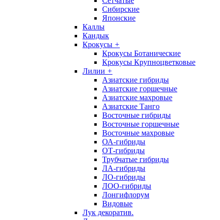
Сетчатые
Сибирские
Японские
Каллы
Кандык
Крокусы
+
Крокусы Ботанические
Крокусы Крупноцветковые
Лилии
+
Азиатские гибриды
Азиатские горшечные
Азиатские махровые
Азиатские Танго
Восточные гибриды
Восточные горшечные
Восточные махровые
ОА-гибриды
ОТ-гибриды
Трубчатые гибриды
ЛА-гибриды
ЛО-гибриды
ЛОО-гибриды
Лонгифлорум
Видовые
Лук декоратив.