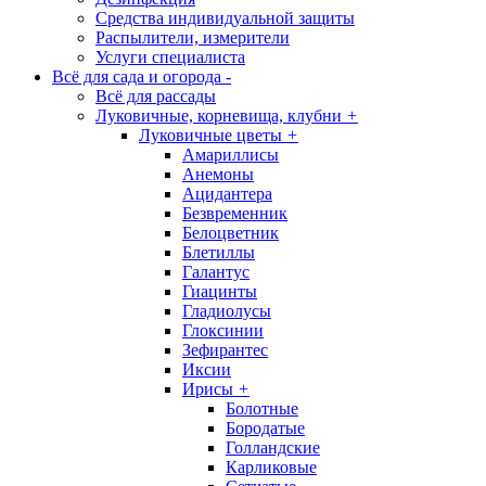
Средства индивидуальной защиты
Распылители, измерители
Услуги специалиста
Всё для сада и огорода
-
Всё для рассады
Луковичные, корневища, клубни
+
Луковичные цветы
+
Амариллисы
Анемоны
Ацидантера
Безвременник
Белоцветник
Блетиллы
Галантус
Гиацинты
Гладиолусы
Глоксинии
Зефирантес
Иксии
Ирисы
+
Болотные
Бородатые
Голландские
Карликовые