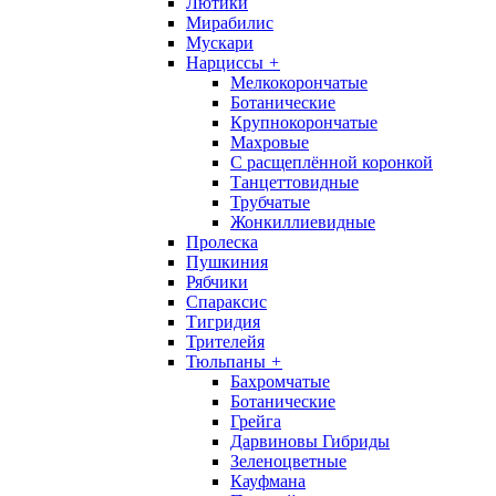
Лютики
Мирабилис
Мускари
Нарциссы
+
Мелкокорончатые
Ботанические
Крупнокорончатые
Махровые
С раcщеплённой коронкой
Танцеттовидные
Трубчатые
Жонкиллиевидные
Пролеска
Пушкиния
Рябчики
Спараксис
Тигридия
Трителейя
Тюльпаны
+
Бахромчатые
Ботанические
Грейга
Дарвиновы Гибриды
Зеленоцветные
Кауфмана