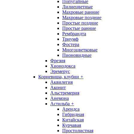
Попугайные
Лилиецветные
Махровые ранние
Махровые поздние
Простые поздние
Простые ранние
Рембрандта
Триумф
Фостера
Многоцветковые
Пионовидные
Фрезия
Хионодокса
Эремерус
Корневища, клубни
+
Аквилегия
Аконит
Альстремерия
Анемона
Астильба
+
Арендса
Гибридная
Китайская
Курчавая
Простолистная