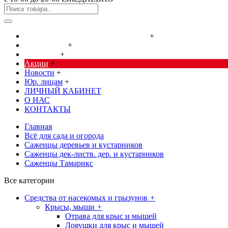
Cредства от насекомых и грызунов
+
Сад, огород
+
Дача, дом
+
Акции
+
Новости
+
Юр. лицам
+
ЛИЧНЫЙ КАБИНЕТ
О НАС
КОНТАКТЫ
Главная
Всё для сада и огорода
Саженцы деревьев и кустарников
Саженцы дек-листв. дер. и кустарников
Саженцы Тамарикс
Все категории
Cредства от насекомых и грызунов
+
Крысы, мыши
+
Отрава для крыс и мышей
Ловушки для крыс и мышей