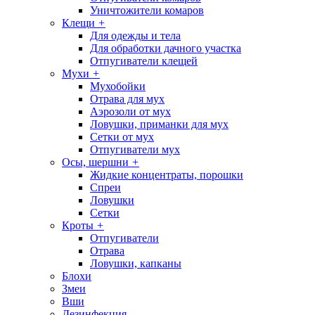
Уничтожители комаров
Клещи
+
Для одежды и тела
Для обработки дачного участка
Отпугиватели клещей
Мухи
+
Мухобойки
Отрава для мух
Аэрозоли от мух
Ловушки, приманки для мух
Сетки от мух
Отпугиватели мух
Осы, шершни
+
Жидкие концентраты, порошки
Спреи
Ловушки
Сетки
Кроты
+
Отпугиватели
Отрава
Ловушки, капканы
Блохи
Змеи
Вши
Дезинфекция