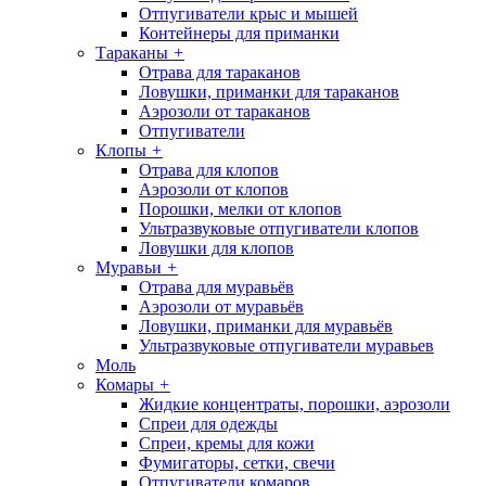
Отпугиватели крыс и мышей
Контейнеры для приманки
Тараканы
+
Отрава для тараканов
Ловушки, приманки для тараканов
Аэрозоли от тараканов
Отпугиватели
Клопы
+
Отрава для клопов
Аэрозоли от клопов
Порошки, мелки от клопов
Ультразвуковые отпугиватели клопов
Ловушки для клопов
Муравьи
+
Отрава для муравьёв
Аэрозоли от муравьёв
Ловушки, приманки для муравьёв
Ультразвуковые отпугиватели муравьев
Моль
Комары
+
Жидкие концентраты, порошки, аэрозоли
Спреи для одежды
Спреи, кремы для кожи
Фумигаторы, сетки, свечи
Отпугиватели комаров