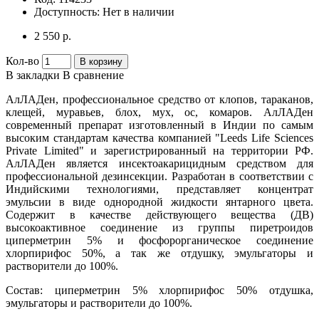
Доступность:
Нет в наличии
2 550 р.
Кол-во
В корзину
В закладки
В сравнение
АлЛАДен, профессиональное средство от клопов, тараканов,
клещей, муравьев, блох, мух, ос, комаров. АлЛАДен
современный препарат изготовленный в Индии по самым
высоким стандартам качества компанией "Leeds Life Sciences
Private Limited" и зарегистрированный на территории РФ.
АлЛАДен является инсектоакарицидным средством для
профессиональной дезинсекции. Разработан в соответствии с
Индийскими технологиями, представляет концентрат
эмульсии в виде однородной жидкости янтарного цвета.
Содержит в качестве действующего вещества (ДВ)
высокоактивное соединение из группы пиретроидов
циперметрин 5% и фосфорорганическое соединение
хлорпирифос 50%, а так же отдушку, эмульгаторы и
растворители до 100%.
Состав: циперметрин 5% хлорпирифос 50% отдушка,
эмульгаторы и растворители до 100%.