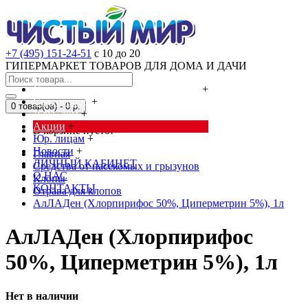
+7 (495) 151-24-51
с 10 до 20
ГИПЕРМАРКЕТ ТОВАРОВ ДЛЯ ДОМА И ДАЧИ
Cредства от насекомых и грызунов
+
Сад, огород
+
0 товар(ов) - 0 р.
Дача, дом
+
Акции
+
В корзине пусто!
Юр. лицам
+
Новости
+
Главная
ЛИЧНЫЙ КАБИНЕТ
Cредства от насекомых и грызунов
О НАС
Клопы
КОНТАКТЫ
Отрава для клопов
АлЛАДен (Хлорпирифос 50%, Циперметрин 5%), 1л
АлЛАДен (Хлорпирифос
50%, Циперметрин 5%), 1л
Нет в наличии