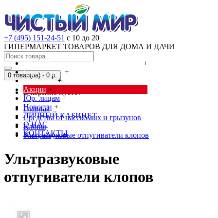
+7 (495) 151-24-51
с 10 до 20
ГИПЕРМАРКЕТ ТОВАРОВ ДЛЯ ДОМА И ДАЧИ
Cредства от насекомых и грызунов
+
Сад, огород
+
0 товар(ов) - 0 р.
Дача, дом
+
Акции
+
В корзине пусто!
Юр. лицам
+
Новости
+
Главная
ЛИЧНЫЙ КАБИНЕТ
Cредства от насекомых и грызунов
О НАС
Клопы
КОНТАКТЫ
Ультразвуковые отпугиватели клопов
Ультразвуковые
отпугиватели клопов