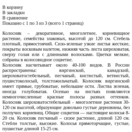
В корзину
В закладки
В сравнение
Показано с 1 по 3 из 3 (всего 1 страниц)
Колосняк – декоративное, многолетнее, корневищное
растение, семейства злаковых, высотой до 120 см. Стебель
плотный, прямостоячий. Сизо-зеленые узкие листья жесткие,
покрыты восковым налетом, нижняя часть листа шероховатая,
сверху голая или с длинными волосками. Цветки мелкие,
собраны в колосовидное соцветие.
Колосняк насчитывает около 40-100 видов. В России
распространены: виргинский, канадский,
шероховатостебельный, песчаный, кистистый, ветвистый,
пушистоколосый, толстожильчатый. Колосняк виргинский
имеет прямые, грубоватые, небольшие ости. Листва зеленая,
иногда голубоватая. Осенью на листьях появляются
немногочисленные красные полосы разных оттенков.
Колосняк шероховатостебельный - многолетние растения 30-
120 см выcотой, образующие довольно густые дерновины, без
ползучих корневищ. Общие соцветия — настоящие колосья 8-
20 см. Колосняк песчаный – сизое растение, длиной 120 см.
Стебли толстые, высокие. Колосья прямоторчащие, густые,
пушистые длиной 15-25 см.