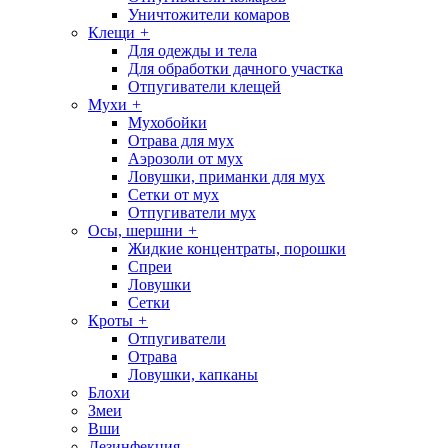
Уничтожители комаров
Клещи
+
Для одежды и тела
Для обработки дачного участка
Отпугиватели клещей
Мухи
+
Мухобойки
Отрава для мух
Аэрозоли от мух
Ловушки, приманки для мух
Сетки от мух
Отпугиватели мух
Осы, шершни
+
Жидкие концентраты, порошки
Спреи
Ловушки
Сетки
Кроты
+
Отпугиватели
Отрава
Ловушки, капканы
Блохи
Змеи
Вши
Дезинфекция