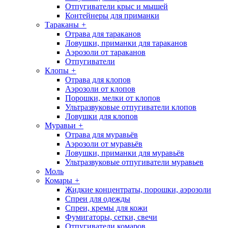
Отпугиватели крыс и мышей
Контейнеры для приманки
Тараканы
+
Отрава для тараканов
Ловушки, приманки для тараканов
Аэрозоли от тараканов
Отпугиватели
Клопы
+
Отрава для клопов
Аэрозоли от клопов
Порошки, мелки от клопов
Ультразвуковые отпугиватели клопов
Ловушки для клопов
Муравьи
+
Отрава для муравьёв
Аэрозоли от муравьёв
Ловушки, приманки для муравьёв
Ультразвуковые отпугиватели муравьев
Моль
Комары
+
Жидкие концентраты, порошки, аэрозоли
Спреи для одежды
Спреи, кремы для кожи
Фумигаторы, сетки, свечи
Отпугиватели комаров