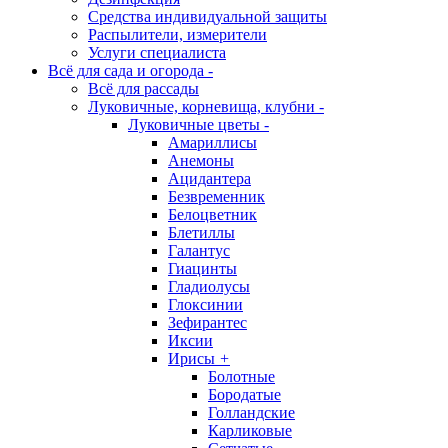
Средства индивидуальной защиты
Распылители, измерители
Услуги специалиста
Всё для сада и огорода
-
Всё для рассады
Луковичные, корневища, клубни
-
Луковичные цветы
-
Амариллисы
Анемоны
Ацидантера
Безвременник
Белоцветник
Блетиллы
Галантус
Гиацинты
Гладиолусы
Глоксинии
Зефирантес
Иксии
Ирисы
+
Болотные
Бородатые
Голландские
Карликовые