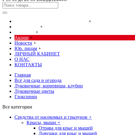
Cредства от насекомых и грызунов
+
Сад, огород
+
Дача, дом
+
Акции
+
Новости
+
Юр. лицам
+
ЛИЧНЫЙ КАБИНЕТ
О НАС
КОНТАКТЫ
Главная
Всё для сада и огорода
Луковичные, корневища, клубни
Луковичные цветы
Глоксинии
Все категории
Cредства от насекомых и грызунов
+
Крысы, мыши
+
Отрава для крыс и мышей
Ловушки для крыс и мышей