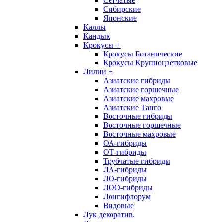
Сетчатые
Сибирские
Японские
Каллы
Кандык
Крокусы
+
Крокусы Ботанические
Крокусы Крупноцветковые
Лилии
+
Азиатские гибриды
Азиатские горшечные
Азиатские махровые
Азиатские Танго
Восточные гибриды
Восточные горшечные
Восточные махровые
ОА-гибриды
ОТ-гибриды
Трубчатые гибриды
ЛА-гибриды
ЛО-гибриды
ЛОО-гибриды
Лонгифлорум
Видовые
Лук декоратив.