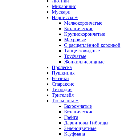
Лютики
Мирабилис
Мускари
Нарциссы
+
Мелкокорончатые
Ботанические
Крупнокорончатые
Махровые
С раcщеплённой коронкой
Танцеттовидные
Трубчатые
Жонкиллиевидные
Пролеска
Пушкиния
Рябчики
Спараксис
Тигридия
Трителейя
Тюльпаны
+
Бахромчатые
Ботанические
Грейга
Дарвиновы Гибриды
Зеленоцветные
Кауфмана