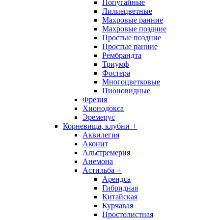
Попугайные
Лилиецветные
Махровые ранние
Махровые поздние
Простые поздние
Простые ранние
Рембрандта
Триумф
Фостера
Многоцветковые
Пионовидные
Фрезия
Хионодокса
Эремерус
Корневища, клубни
+
Аквилегия
Аконит
Альстремерия
Анемона
Астильба
+
Арендса
Гибридная
Китайская
Курчавая
Простолистная