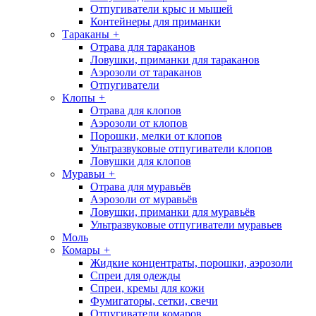
Отпугиватели крыс и мышей
Контейнеры для приманки
Тараканы
+
Отрава для тараканов
Ловушки, приманки для тараканов
Аэрозоли от тараканов
Отпугиватели
Клопы
+
Отрава для клопов
Аэрозоли от клопов
Порошки, мелки от клопов
Ультразвуковые отпугиватели клопов
Ловушки для клопов
Муравьи
+
Отрава для муравьёв
Аэрозоли от муравьёв
Ловушки, приманки для муравьёв
Ультразвуковые отпугиватели муравьев
Моль
Комары
+
Жидкие концентраты, порошки, аэрозоли
Спреи для одежды
Спреи, кремы для кожи
Фумигаторы, сетки, свечи
Отпугиватели комаров