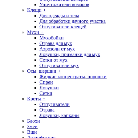
Уничтожители комаров
Клещи
+
Для одежды и тела
Для обработки дачного участка
Отпугиватели клещей
Мухи
+
Мухобойки
Отрава для мух
Аэрозоли от мух
Ловушки, приманки для мух
Сетки от мух
Отпугиватели мух
Осы, шершни
+
Жидкие концентраты, порошки
Спреи
Ловушки
Сетки
Кроты
+
Отпугиватели
Отрава
Ловушки, капканы
Блохи
Змеи
Вши
Дезинфекция