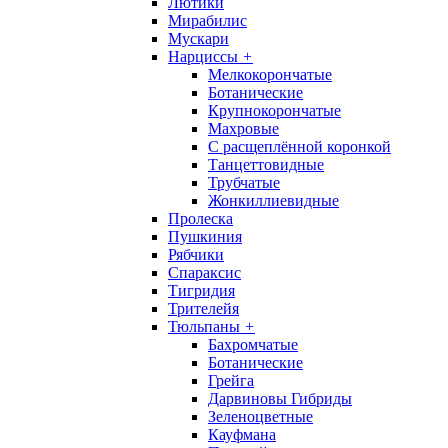
Лютики
Мирабилис
Мускари
Нарциссы
+
Мелкокорончатые
Ботанические
Крупнокорончатые
Махровые
С раcщеплённой коронкой
Танцеттовидные
Трубчатые
Жонкиллиевидные
Пролеска
Пушкиния
Рябчики
Спараксис
Тигридия
Трителейя
Тюльпаны
+
Бахромчатые
Ботанические
Грейга
Дарвиновы Гибриды
Зеленоцветные
Кауфмана