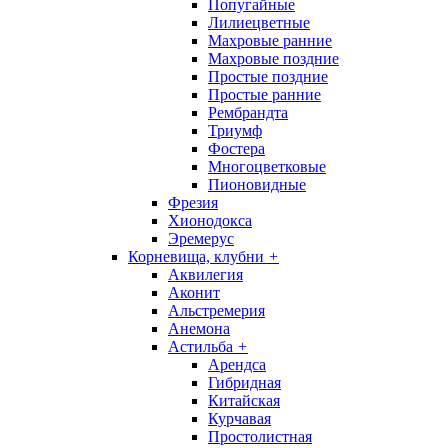
Попугайные
Лилиецветные
Махровые ранние
Махровые поздние
Простые поздние
Простые ранние
Рембрандта
Триумф
Фостера
Многоцветковые
Пионовидные
Фрезия
Хионодокса
Эремерус
Корневища, клубни
+
Аквилегия
Аконит
Альстремерия
Анемона
Астильба
+
Арендса
Гибридная
Китайская
Курчавая
Простолистная