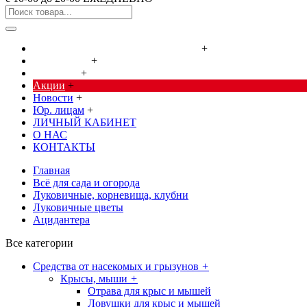
Cредства от насекомых и грызунов
+
Сад, огород
+
Дача, дом
+
Акции
+
Новости
+
Юр. лицам
+
ЛИЧНЫЙ КАБИНЕТ
О НАС
КОНТАКТЫ
Главная
Всё для сада и огорода
Луковичные, корневища, клубни
Луковичные цветы
Ацидантера
Все категории
Cредства от насекомых и грызунов
+
Крысы, мыши
+
Отрава для крыс и мышей
Ловушки для крыс и мышей