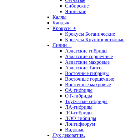
Сетчатые
Сибирские
Японские
Каллы
Кандык
Крокусы
+
Крокусы Ботанические
Крокусы Крупноцветковые
Лилии
+
Азиатские гибриды
Азиатские горшечные
Азиатские махровые
Азиатские Танго
Восточные гибриды
Восточные горшечные
Восточные махровые
ОА-гибриды
ОТ-гибриды
Трубчатые гибриды
ЛА-гибриды
ЛО-гибриды
ЛОО-гибриды
Лонгифлорум
Видовые
Лук декоратив.