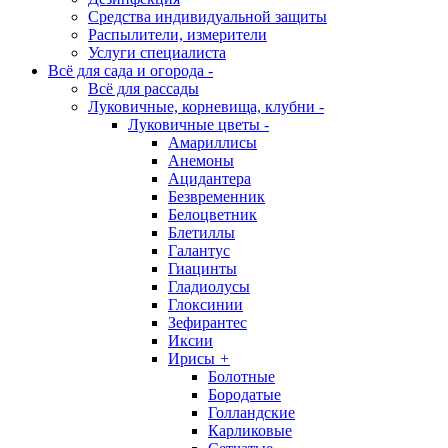
Средства индивидуальной защиты
Распылители, измерители
Услуги специалиста
Всё для сада и огорода
-
Всё для рассады
Луковичные, корневища, клубни
-
Луковичные цветы
-
Амариллисы
Анемоны
Ацидантера
Безвременник
Белоцветник
Блетиллы
Галантус
Гиацинты
Гладиолусы
Глоксинии
Зефирантес
Иксии
Ирисы
+
Болотные
Бородатые
Голландские
Карликовые