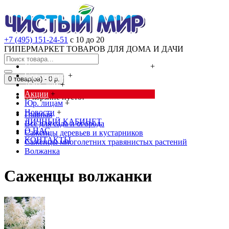
+7 (495) 151-24-51
с 10 до 20
ГИПЕРМАРКЕТ ТОВАРОВ ДЛЯ ДОМА И ДАЧИ
Cредства от насекомых и грызунов
+
Сад, огород
+
0 товар(ов) - 0 р.
Дача, дом
+
Акции
+
В корзине пусто!
Юр. лицам
+
Новости
+
Главная
ЛИЧНЫЙ КАБИНЕТ
Всё для сада и огорода
О НАС
Саженцы деревьев и кустарников
КОНТАКТЫ
Саженцы многолетних травянистых растений
Волжанка
Саженцы волжанки