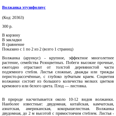
Волжанка этузифолиус
(Код: 20363)
300 р.
В корзину
В закладки
В сравнение
Показано с 1 по 2 из 2 (всего 1 страниц)
Волжанка (арункус) - крупное, эффектное многолетнее
растение, семейства Розоцветных. Побеги высокие прочные,
ежегодно отрастают от толстой деревянистой части
подземного стебля. Листья сложные, дважды или трижды
перисто-рассечённые, с глубоко зубчатым краем. Соцветия
волжанки состоят из большого количества мелких цветков
кремового или белого цвета. Плод — листовка.
В природе насчитывается около 10-12 видов волжанки.
Наиболее известные: двудомная, китайская, камчатская,
азиатская, американская, кокорышелистная. Волжанка
двудомная, до 2 м высотой с прямостоячим стеблем. Листья -