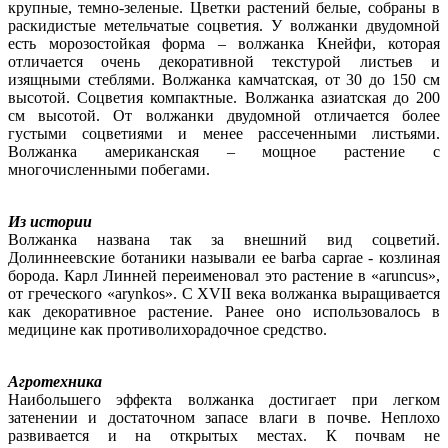
крупные, темно-зеленые. Цветки растений белые, собраны в
раскидистые метельчатые соцветия. У волжанки двудомной
есть морозостойкая форма – волжанка Кнейфи, которая
отличается очень декоративной текстурой листьев и
изящными стеблями. Волжанка камчатская, от 30 до 150 см
высотой. Соцветия компактные. Волжанка азиатская до 200
см высотой. От волжанки двудомной отличается более
густыми соцветиями и менее рассеченными листьями.
Волжанка американская – мощное растение с
многочисленными побегами.
Из истории
Волжанка названа так за внешний вид соцветий.
Долиннеевские ботаники называли ее barba caprae - козлиная
борода. Карл Линней переименовал это растение в «aruncus»,
от греческого «arynkos». С XVII века волжанка выращивается
как декоративное растение. Ранее оно использовалось в
медицине как противолихорадочное средство.
Агротехника
Наибольшего эффекта волжанка достигает при легком
затенении и достаточном запасе влаги в почве. Неплохо
развивается и на открытых местах. К почвам не