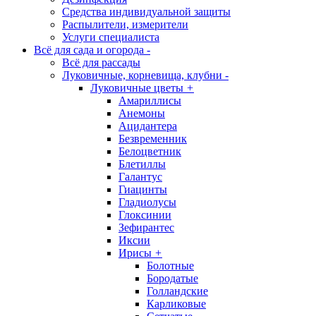
Средства индивидуальной защиты
Распылители, измерители
Услуги специалиста
Всё для сада и огорода
-
Всё для рассады
Луковичные, корневища, клубни
-
Луковичные цветы
+
Амариллисы
Анемоны
Ацидантера
Безвременник
Белоцветник
Блетиллы
Галантус
Гиацинты
Гладиолусы
Глоксинии
Зефирантес
Иксии
Ирисы
+
Болотные
Бородатые
Голландские
Карликовые