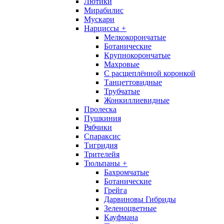
Лютики
Мирабилис
Мускари
Нарциссы
+
Мелкокорончатые
Ботанические
Крупнокорончатые
Махровые
С раcщеплённой коронкой
Танцеттовидные
Трубчатые
Жонкиллиевидные
Пролеска
Пушкиния
Рябчики
Спараксис
Тигридия
Трителейя
Тюльпаны
+
Бахромчатые
Ботанические
Грейга
Дарвиновы Гибриды
Зеленоцветные
Кауфмана