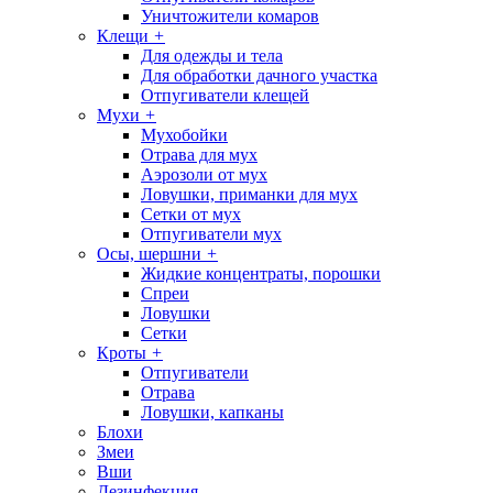
Уничтожители комаров
Клещи
+
Для одежды и тела
Для обработки дачного участка
Отпугиватели клещей
Мухи
+
Мухобойки
Отрава для мух
Аэрозоли от мух
Ловушки, приманки для мух
Сетки от мух
Отпугиватели мух
Осы, шершни
+
Жидкие концентраты, порошки
Спреи
Ловушки
Сетки
Кроты
+
Отпугиватели
Отрава
Ловушки, капканы
Блохи
Змеи
Вши
Дезинфекция