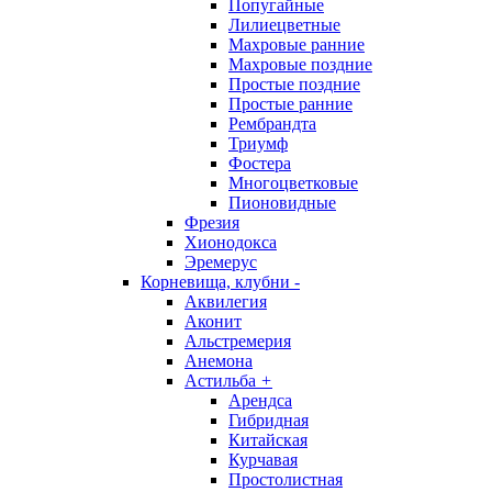
Попугайные
Лилиецветные
Махровые ранние
Махровые поздние
Простые поздние
Простые ранние
Рембрандта
Триумф
Фостера
Многоцветковые
Пионовидные
Фрезия
Хионодокса
Эремерус
Корневища, клубни
-
Аквилегия
Аконит
Альстремерия
Анемона
Астильба
+
Арендса
Гибридная
Китайская
Курчавая
Простолистная