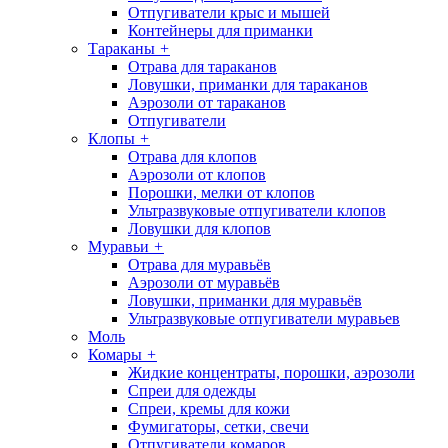
Отпугиватели крыс и мышей
Контейнеры для приманки
Тараканы
+
Отрава для тараканов
Ловушки, приманки для тараканов
Аэрозоли от тараканов
Отпугиватели
Клопы
+
Отрава для клопов
Аэрозоли от клопов
Порошки, мелки от клопов
Ультразвуковые отпугиватели клопов
Ловушки для клопов
Муравьи
+
Отрава для муравьёв
Аэрозоли от муравьёв
Ловушки, приманки для муравьёв
Ультразвуковые отпугиватели муравьев
Моль
Комары
+
Жидкие концентраты, порошки, аэрозоли
Спреи для одежды
Спреи, кремы для кожи
Фумигаторы, сетки, свечи
Отпугиватели комаров