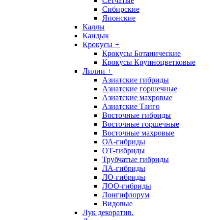
Сетчатые
Сибирские
Японские
Каллы
Кандык
Крокусы
+
Крокусы Ботанические
Крокусы Крупноцветковые
Лилии
+
Азиатские гибриды
Азиатские горшечные
Азиатские махровые
Азиатские Танго
Восточные гибриды
Восточные горшечные
Восточные махровые
ОА-гибриды
ОТ-гибриды
Трубчатые гибриды
ЛА-гибриды
ЛО-гибриды
ЛОО-гибриды
Лонгифлорум
Видовые
Лук декоратив.