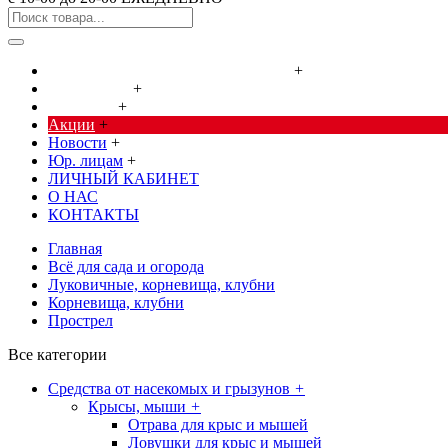
Cредства от насекомых и грызунов
+
Сад, огород
+
Дача, дом
+
Акции
+
Новости
+
Юр. лицам
+
ЛИЧНЫЙ КАБИНЕТ
О НАС
КОНТАКТЫ
Главная
Всё для сада и огорода
Луковичные, корневища, клубни
Корневища, клубни
Прострел
Все категории
Cредства от насекомых и грызунов
+
Крысы, мыши
+
Отрава для крыс и мышей
Ловушки для крыс и мышей