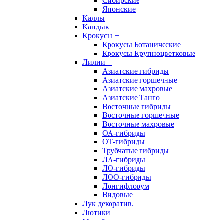
Сибирские
Японские
Каллы
Кандык
Крокусы
+
Крокусы Ботанические
Крокусы Крупноцветковые
Лилии
+
Азиатские гибриды
Азиатские горшечные
Азиатские махровые
Азиатские Танго
Восточные гибриды
Восточные горшечные
Восточные махровые
ОА-гибриды
ОТ-гибриды
Трубчатые гибриды
ЛА-гибриды
ЛО-гибриды
ЛОО-гибриды
Лонгифлорум
Видовые
Лук декоратив.
Лютики