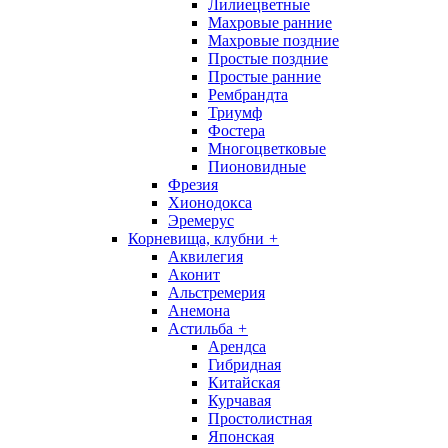
Лилиецветные
Махровые ранние
Махровые поздние
Простые поздние
Простые ранние
Рембрандта
Триумф
Фостера
Многоцветковые
Пионовидные
Фрезия
Хионодокса
Эремерус
Корневища, клубни
+
Аквилегия
Аконит
Альстремерия
Анемона
Астильба
+
Арендса
Гибридная
Китайская
Курчавая
Простолистная
Японская