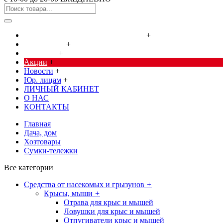
Cредства от насекомых и грызунов
+
Сад, огород
+
Дача, дом
+
Акции
+
Новости
+
Юр. лицам
+
ЛИЧНЫЙ КАБИНЕТ
О НАС
КОНТАКТЫ
Главная
Дача, дом
Хозтовары
Сумки-тележки
Все категории
Cредства от насекомых и грызунов
+
Крысы, мыши
+
Отрава для крыс и мышей
Ловушки для крыс и мышей
Отпугиватели крыс и мышей