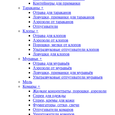
Контейнеры для приманки
Тараканы
+
Отрава для тараканов
Ловушки, приманки для тараканов
Аэрозоли от тараканов
Отпугиватели
Клопы
+
Отрава для клопов
Аэрозоли от клопов
Порошки, мелки от клопов
Ультразвуковые отпугиватели клопов
Ловушки для клопов
Муравьи
+
Отрава для муравьёв
Аэрозоли от муравьёв
Ловушки, приманки для муравьёв
Ультразвуковые отпугиватели муравьев
Моль
Комары
+
Жидкие концентраты, порошки, аэрозоли
Спреи для одежды
Спреи, кремы для кожи
Фумигаторы, сетки, свечи
Отпугиватели комаров
Уничтожители комаров