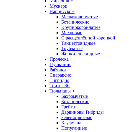
Мирабилис
Мускари
Нарциссы
+
Мелкокорончатые
Ботанические
Крупнокорончатые
Махровые
С раcщеплённой коронкой
Танцеттовидные
Трубчатые
Жонкиллиевидные
Пролеска
Пушкиния
Рябчики
Спараксис
Тигридия
Трителейя
Тюльпаны
+
Бахромчатые
Ботанические
Грейга
Дарвиновы Гибриды
Зеленоцветные
Кауфмана
Попугайные