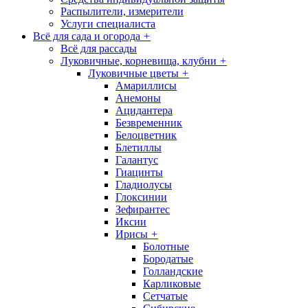
Распылители, измерители
Услуги специалиста
Всё для сада и огорода
+
Всё для рассады
Луковичные, корневища, клубни
+
Луковичные цветы
+
Амариллисы
Анемоны
Ацидантера
Безвременник
Белоцветник
Блетиллы
Галантус
Гиацинты
Гладиолусы
Глоксинии
Зефирантес
Иксии
Ирисы
+
Болотные
Бородатые
Голландские
Карликовые
Сетчатые