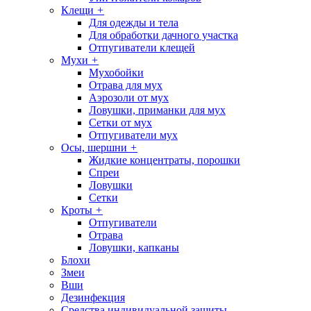
Клещи
+
Для одежды и тела
Для обработки дачного участка
Отпугиватели клещей
Мухи
+
Мухобойки
Отрава для мух
Аэрозоли от мух
Ловушки, приманки для мух
Сетки от мух
Отпугиватели мух
Осы, шершни
+
Жидкие концентраты, порошки
Спреи
Ловушки
Сетки
Кроты
+
Отпугиватели
Отрава
Ловушки, капканы
Блохи
Змеи
Вши
Дезинфекция
Средства индивидуальной защиты