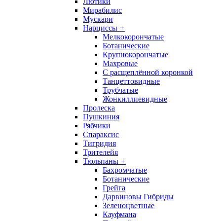
Лютики
Мирабилис
Мускари
Нарциссы
+
Мелкокорончатые
Ботанические
Крупнокорончатые
Махровые
С раcщеплённой коронкой
Танцеттовидные
Трубчатые
Жонкиллиевидные
Пролеска
Пушкиния
Рябчики
Спараксис
Тигридия
Трителейя
Тюльпаны
+
Бахромчатые
Ботанические
Грейга
Дарвиновы Гибриды
Зеленоцветные
Кауфмана