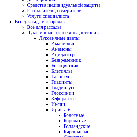
Средства индивидуальной защиты
Распылители, измерители
Услуги специалиста
Всё для сада и огорода
-
Всё для рассады
Луковичные, корневища, клубни
-
Луковичные цветы
-
Амариллисы
Анемоны
Ацидантера
Безвременник
Белоцветник
Блетиллы
Галантус
Гиацинты
Гладиолусы
Глоксинии
Зефирантес
Иксии
Ирисы
+
Болотные
Бородатые
Голландские
Карликовые