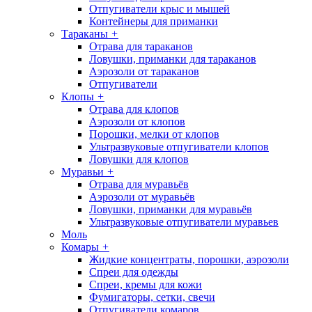
Отпугиватели крыс и мышей
Контейнеры для приманки
Тараканы
+
Отрава для тараканов
Ловушки, приманки для тараканов
Аэрозоли от тараканов
Отпугиватели
Клопы
+
Отрава для клопов
Аэрозоли от клопов
Порошки, мелки от клопов
Ультразвуковые отпугиватели клопов
Ловушки для клопов
Муравьи
+
Отрава для муравьёв
Аэрозоли от муравьёв
Ловушки, приманки для муравьёв
Ультразвуковые отпугиватели муравьев
Моль
Комары
+
Жидкие концентраты, порошки, аэрозоли
Спреи для одежды
Спреи, кремы для кожи
Фумигаторы, сетки, свечи
Отпугиватели комаров