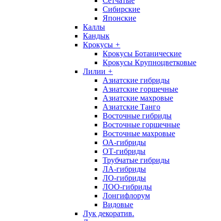
Сетчатые
Сибирские
Японские
Каллы
Кандык
Крокусы
+
Крокусы Ботанические
Крокусы Крупноцветковые
Лилии
+
Азиатские гибриды
Азиатские горшечные
Азиатские махровые
Азиатские Танго
Восточные гибриды
Восточные горшечные
Восточные махровые
ОА-гибриды
ОТ-гибриды
Трубчатые гибриды
ЛА-гибриды
ЛО-гибриды
ЛОО-гибриды
Лонгифлорум
Видовые
Лук декоратив.