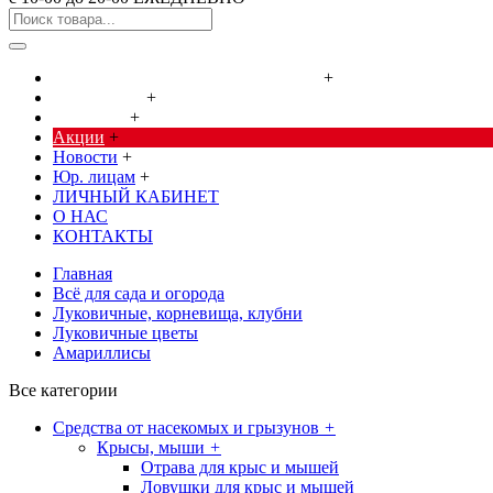
Cредства от насекомых и грызунов
+
Сад, огород
+
Дача, дом
+
Акции
+
Новости
+
Юр. лицам
+
ЛИЧНЫЙ КАБИНЕТ
О НАС
КОНТАКТЫ
Главная
Всё для сада и огорода
Луковичные, корневища, клубни
Луковичные цветы
Амариллисы
Все категории
Cредства от насекомых и грызунов
+
Крысы, мыши
+
Отрава для крыс и мышей
Ловушки для крыс и мышей