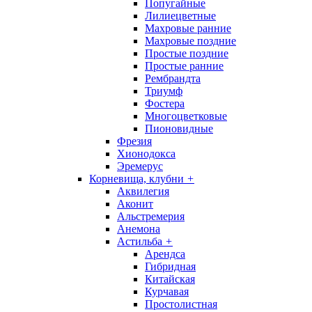
Попугайные
Лилиецветные
Махровые ранние
Махровые поздние
Простые поздние
Простые ранние
Рембрандта
Триумф
Фостера
Многоцветковые
Пионовидные
Фрезия
Хионодокса
Эремерус
Корневища, клубни
+
Аквилегия
Аконит
Альстремерия
Анемона
Астильба
+
Арендса
Гибридная
Китайская
Курчавая
Простолистная