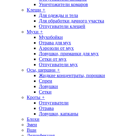
Уничтожители комаров
Клещи
+
Для одежды и тела
Для обработки дачного участка
Отпугиватели клещей
Мухи
+
Мухобойки
Отрава для мух
Аэрозоли от мух
Ловушки, приманки для мух
Сетки от мух
Отпугиватели мух
Осы, шершни
+
Жидкие концентраты, порошки
Спреи
Ловушки
Сетки
Кроты
+
Отпугиватели
Отрава
Ловушки, капканы
Блохи
Змеи
Вши
Дезинфекция