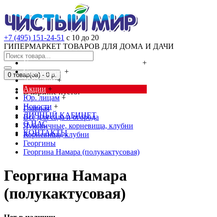
+7 (495) 151-24-51
с 10 до 20
ГИПЕРМАРКЕТ ТОВАРОВ ДЛЯ ДОМА И ДАЧИ
Cредства от насекомых и грызунов
+
Сад, огород
+
0 товар(ов) - 0 р.
Дача, дом
+
Акции
+
В корзине пусто!
Юр. лицам
+
Новости
+
Главная
ЛИЧНЫЙ КАБИНЕТ
Всё для сада и огорода
О НАС
Луковичные, корневища, клубни
КОНТАКТЫ
Корневища, клубни
Георгины
Георгина Намара (полукактусовая)
Георгина Намара
(полукактусовая)