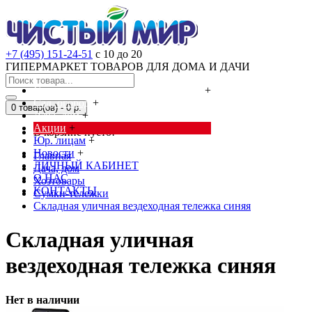
+7 (495) 151-24-51
с 10 до 20
ГИПЕРМАРКЕТ ТОВАРОВ ДЛЯ ДОМА И ДАЧИ
Cредства от насекомых и грызунов
+
Сад, огород
+
0 товар(ов) - 0 р.
Дача, дом
+
Акции
+
В корзине пусто!
Юр. лицам
+
Новости
+
Главная
ЛИЧНЫЙ КАБИНЕТ
Дача, дом
О НАС
Хозтовары
КОНТАКТЫ
Сумки-тележки
Складная уличная вездеходная тележка синяя
Складная уличная
вездеходная тележка синяя
Нет в наличии