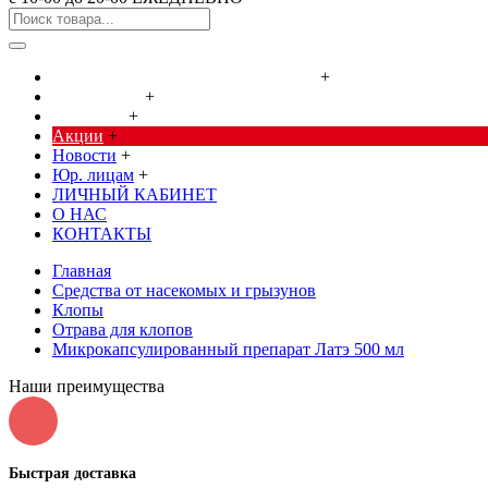
Cредства от насекомых и грызунов
+
Сад, огород
+
Дача, дом
+
Акции
+
Новости
+
Юр. лицам
+
ЛИЧНЫЙ КАБИНЕТ
О НАС
КОНТАКТЫ
Главная
Cредства от насекомых и грызунов
Клопы
Отрава для клопов
Микрокапсулированный препарат Латэ 500 мл
Наши преимущества
Быстрая доставка