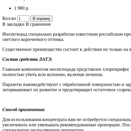
1 980 р.
Кол-во
В корзину
В закладки
В сравнение
Инсектицид специально разработан известным российским пр
светлого коричневого оттенка.
Существенное преимущество состоит в действии не только на в
Состав средства ЛАТЭ:
Главным компонентом инсектицида представлен хлорпирифос в
полностью убить всю колонию, включая личинок.
Паразиты взаимодействуют с обработанной поверхностью и за
затормаживает их развитие и предотвращает остаточное созрев
Способ применения:
Для использования концентрата вам не потребуется специальны
увеличивать или уменьшать рекомендованные пропорции. Посл
специальную распыляющую аппаратуру.