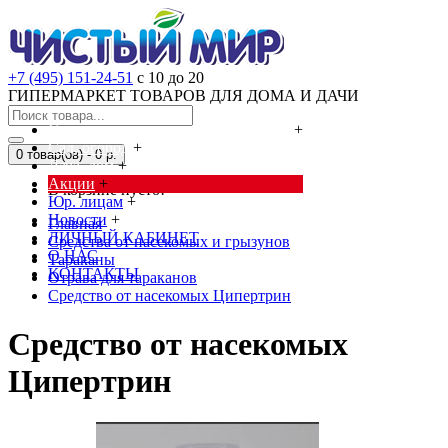
+7 (495) 151-24-51
с 10 до 20
ГИПЕРМАРКЕТ ТОВАРОВ ДЛЯ ДОМА И ДАЧИ
Cредства от насекомых и грызунов
+
Сад, огород
+
0 товар(ов) - 0 р.
Дача, дом
+
Акции
+
В корзине пусто!
Юр. лицам
+
Новости
+
Главная
ЛИЧНЫЙ КАБИНЕТ
Cредства от насекомых и грызунов
О НАС
Тараканы
КОНТАКТЫ
Отрава для тараканов
Средство от насекомых Ципертрин
Средство от насекомых
Ципертрин