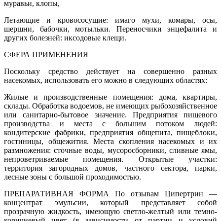
муравьи, клопы,
Летающие и кровососущие: имаго мухи, комары, осы,
шершни, бабочки, мотыльки. Переносчики энцефалита и
других болезней: иксодовые клещи.
СФЕРА ПРИМЕНЕНИЯ
Поскольку средство действует на совершенно разных
насекомых, использовать его можно в следующих областях:
Жилые и производственные помещения: дома, квартиры,
склады. Обработка водоемов, не имеющих рыбохозяйственное
или санитарно-бытовое значение. Предприятия пищевого
производства и места с большим потоком людей:
кондитерские фабрики, предприятия общепита, пищеблоки,
гостиницы, общежития. Места скопления насекомых и их
размножения: сточные воды, мусоросборники, сливные ямы,
непроветриваемые помещения. Открытые участки:
территория загородных домов, частного сектора, парки,
лесные зоны с большой проходимостью.
ПРЕПАРАТИВНАЯ ФОРМА По отзывам Ципертрин —
концентрат эмульсии, который представляет собой
прозрачную жидкость, имеющую светло-желтый или темно-
коричневый цвет (в зависимости от партии и условий