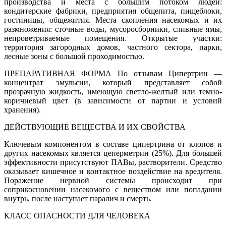
производства и места с большим потоком людей:
кондитерские фабрики, предприятия общепита, пищеблоки,
гостиницы, общежития. Места скопления насекомых и их
размножения: сточные воды, мусоросборники, сливные ямы,
непроветриваемые помещения. Открытые участки:
территория загородных домов, частного сектора, парки,
лесные зоны с большой проходимостью.
ПРЕПАРАТИВНАЯ ФОРМА По отзывам Ципертрин —
концентрат эмульсии, который представляет собой
прозрачную жидкость, имеющую светло-желтый или темно-
коричневый цвет (в зависимости от партии и условий
хранения).
ДЕЙСТВУЮЩИЕ ВЕЩЕСТВА И ИХ СВОЙСТВА
Ключевым компонентом в составе ципертрина от клопов и
других насекомых является цеперметрин (25%). Для большей
эффективности присутствуют ПАВы, растворители. Средство
оказывает кишечное и контактное воздействие на вредителя.
Поражение нервной системы происходит при
соприкосновении насекомого с веществом или попадании
внутрь, после наступает паралич и смерть.
КЛАСС ОПАСНОСТИ ДЛЯ ЧЕЛОВЕКА