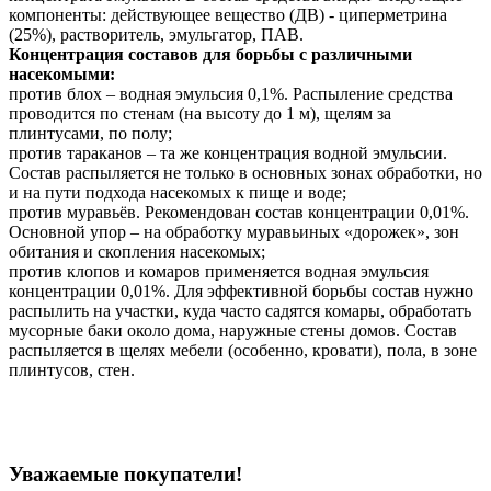
компоненты: действующее вещество (ДВ) - циперметрина
(25%), растворитель, эмульгатор, ПАВ.
Концентрация составов для борьбы с различными
насекомыми:
против блох – водная эмульсия 0,1%. Распыление средства
проводится по стенам (на высоту до 1 м), щелям за
плинтусами, по полу;
против тараканов – та же концентрация водной эмульсии.
Состав распыляется не только в основных зонах обработки, но
и на пути подхода насекомых к пище и воде;
против муравьёв. Рекомендован состав концентрации 0,01%.
Основной упор – на обработку муравьиных «дорожек», зон
обитания и скопления насекомых;
против клопов и комаров применяется водная эмульсия
концентрации 0,01%. Для эффективной борьбы состав нужно
распылить на участки, куда часто садятся комары, обработать
мусорные баки около дома, наружные стены домов. Состав
распыляется в щелях мебели (особенно, кровати), пола, в зоне
плинтусов, стен.
Уважаемые покупатели!