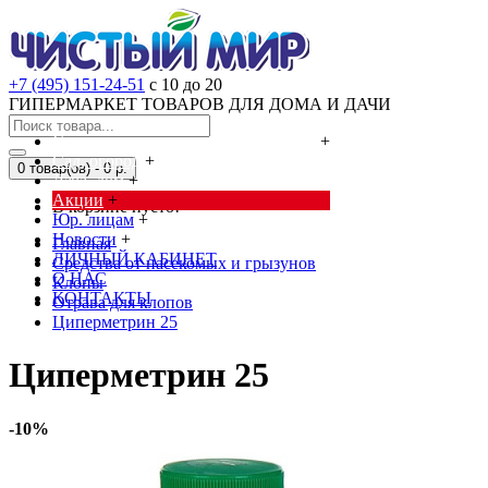
+7 (495) 151-24-51
с 10 до 20
ГИПЕРМАРКЕТ ТОВАРОВ ДЛЯ ДОМА И ДАЧИ
Cредства от насекомых и грызунов
+
Сад, огород
+
0 товар(ов) - 0 р.
Дача, дом
+
Акции
+
В корзине пусто!
Юр. лицам
+
Новости
+
Главная
ЛИЧНЫЙ КАБИНЕТ
Cредства от насекомых и грызунов
О НАС
Клопы
КОНТАКТЫ
Отрава для клопов
Циперметрин 25
Циперметрин 25
-10%