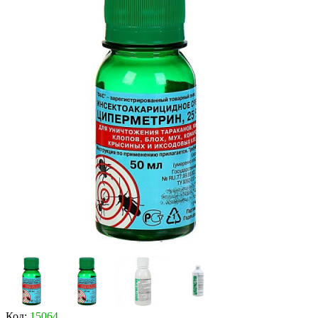
Код:
15064