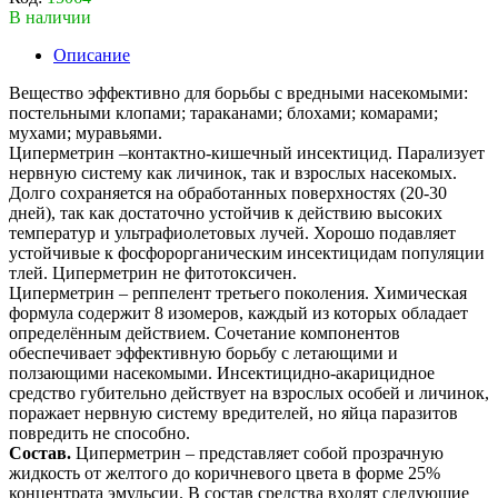
В наличии
Описание
Вещество эффективно для борьбы с вредными насекомыми:
постельными клопами; тараканами; блохами; комарами;
мухами; муравьями.
Циперметрин –контактно-кишечный инсектицид. Парализует
нервную систему как личинок, так и взрослых насекомых.
Долго сохраняется на обработанных поверхностях (20-30
дней), так как достаточно устойчив к действию высоких
температур и ультрафиолетовых лучей. Хорошо подавляет
устойчивые к фосфорорганическим инсектицидам популяции
тлей. Циперметрин не фитотоксичен.
Циперметрин – реппелент третьего поколения. Химическая
формула содержит 8 изомеров, каждый из которых обладает
определённым действием. Сочетание компонентов
обеспечивает эффективную борьбу с летающими и
ползающими насекомыми. Инсектицидно-акарицидное
средство губительно действует на взрослых особей и личинок,
поражает нервную систему вредителей, но яйца паразитов
повредить не способно.
Состав.
Циперметрин – представляет собой прозрачную
жидкость от желтого до коричневого цвета в форме 25%
концентрата эмульсии. В состав средства входят следующие