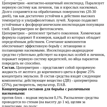
Циперметрин –контактно-кишечный инсектицид. Парализует
нервную систему как личинок, так и взрослых насекомых.
Долго сохраняется на обработанных поверхностях (20-30
дней), так как достаточно устойчив к действию высоких
температур и ультрафиолетовых лучей. Хорошо подавляет
устойчивые к фосфорорганическим инсектицидам популяции
тлей. Циперметрин не фитотоксичен.
Циперметрин – реппелент третьего поколения. Химическая
формула содержит 8 изомеров, каждый из которых обладает
определённым действием. Сочетание компонентов
обеспечивает эффективную борьбу с летающими и
ползающими насекомыми. Инсектицидно-акарицидное
средство губительно действует на взрослых особей и личинок,
поражает нервную систему вредителей, но яйца паразитов
повредить не способно.
Состав.
Циперметрин – представляет собой прозрачную
жидкость от желтого до коричневого цвета в форме 25%
концентрата эмульсии. В состав средства входят следующие
компоненты: действующее вещество (ДВ) - циперметрина
(25%), растворитель, эмульгатор, ПАВ.
Концентрация составов для борьбы с различными
насекомыми:
против блох – водная эмульсия 0,1%. Распыление средства
проводится по стенам (на высоту до 1 м), щелям за
плинтусами, по полу;