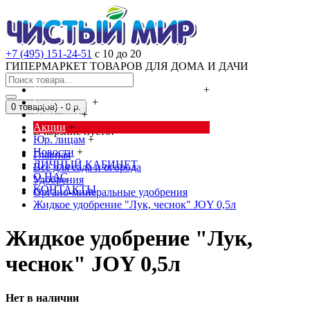
+7 (495) 151-24-51
с 10 до 20
ГИПЕРМАРКЕТ ТОВАРОВ ДЛЯ ДОМА И ДАЧИ
Cредства от насекомых и грызунов
+
Сад, огород
+
0 товар(ов) - 0 р.
Дача, дом
+
Акции
+
В корзине пусто!
Юр. лицам
+
Новости
+
Главная
ЛИЧНЫЙ КАБИНЕТ
Всё для сада и огорода
О НАС
Удобрения
КОНТАКТЫ
Органо-минеральные удобрения
Жидкое удобрение "Лук, чеснок" JOY 0,5л
Жидкое удобрение "Лук,
чеснок" JOY 0,5л
Нет в наличии