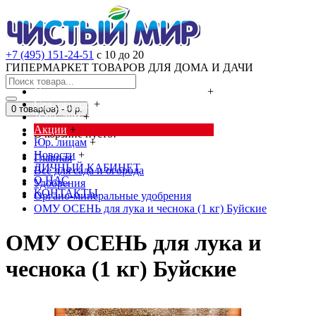
+7 (495) 151-24-51
с 10 до 20
ГИПЕРМАРКЕТ ТОВАРОВ ДЛЯ ДОМА И ДАЧИ
Cредства от насекомых и грызунов
+
Сад, огород
+
0 товар(ов) - 0 р.
Дача, дом
+
Акции
+
В корзине пусто!
Юр. лицам
+
Новости
+
Главная
ЛИЧНЫЙ КАБИНЕТ
Всё для сада и огорода
О НАС
Удобрения
КОНТАКТЫ
Органо-минеральные удобрения
ОМУ ОСЕНЬ для лука и чеснока (1 кг) Буйские
ОМУ ОСЕНЬ для лука и
чеснока (1 кг) Буйские