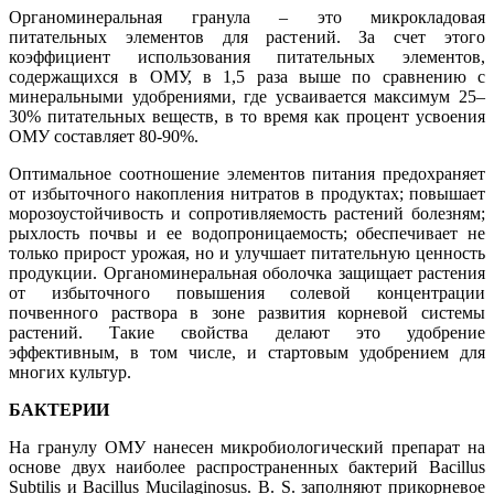
Органоминеральная гранула – это микрокладовая
питательных элементов для растений. За счет этого
коэффициент использования питательных элементов,
содержащихся в ОМУ, в 1,5 раза выше по сравнению с
минеральными удобрениями, где усваивается максимум 25–
30% питательных веществ, в то время как процент усвоения
ОМУ составляет 80-90%.
Оптимальное соотношение элементов питания предохраняет
от избыточного накопления нитратов в продуктах; повышает
морозоустойчивость и сопротивляемость растений болезням;
рыхлость почвы и ее водопроницаемость; обеспечивает не
только прирост урожая, но и улучшает питательную ценность
продукции. Органоминеральная оболочка защищает растения
от избыточного повышения солевой концентрации
почвенного раствора в зоне развития корневой системы
растений. Такие свойства делают это удобрение
эффективным, в том числе, и стартовым удобрением для
многих культур.
БАКТЕРИИ
На гранулу ОМУ нанесен микробиологический препарат на
основе двух наиболее распространенных бактерий Bacillus
Subtilis и Bacillus Mucilaginosus. B. S. заполняют прикорневое