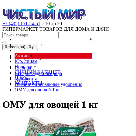
+7 (495) 151-24-51
с 10 до 20
ГИПЕРМАРКЕТ ТОВАРОВ ДЛЯ ДОМА И ДАЧИ
Cредства от насекомых и грызунов
+
Сад, огород
+
0 товар(ов) - 0 р.
Дача, дом
+
Акции
+
В корзине пусто!
Юр. лицам
+
Новости
+
Главная
ЛИЧНЫЙ КАБИНЕТ
Всё для сада и огорода
О НАС
Удобрения
КОНТАКТЫ
Органо-минеральные удобрения
ОМУ для овощей 1 кг
ОМУ для овощей 1 кг