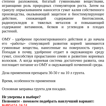
степени разложения, богатый гуминовыми веществами,
играющими роль природных стимуляторов роста. Затем на
гранулу опрыскиванием наносится гумат калия собственного
производства, оказывающий защитное и биостимулирующее
действие, снижающий содержание биотоксинов,
радионуклидов и тяжелых металлов и повышающий
содержание витаминов, белков и углеводов в плодах
растений.
ОМУ - удобрение пролонгированного действия и до начала
его «работы» стимуляцией развития корней занимаются
гуминовые вещества, нанесенные на поверхность гранул.
Попадая в почву, удобрение отдает в окружающую среду
гумат, способствуя прорастанию семян и развитию корневых
волосков. А когда корневая система достаточно развита, она
поглощает питание из ОМУ и окружающей почвенной среды.
Доза применения препарата 30-50 г на 10 л грунта.
Время, особенности применения
Основная заправка грунта для посадки.
Не уверены в выборе?
Позвоните - поможем подобрать наилучший вариант:
8(495)151-24-51