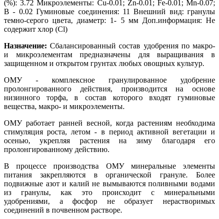
(%): 3.72 Микроэлементы: Cu-0.01; Zn-0.01; Fe-0.01; Mn-0.07;
В - 0.02 Гуминовые соединения: 11 Внешний вид: гранулы
темно-серого цвета, диаметр: 1- 5 мм Доп.информация: Не
содержит хлор (Cl)
Назначение:
Сбалансированный состав удобрения по макро-
и микроэлементам предназначены для выращивания в
защищенном и открытом грунтах любых овощных культур.
ОМУ - комплексное гранулированное удобрение
пролонгированного действия, производится на основе
низинного торфа, в состав которого входят гуминовые
вещества, макро- и микроэлементы.
ОМУ работает ранней весной, когда растениям необходима
стимуляция роста, летом - в период активной вегетации и
осенью, укрепляя растения на зиму благодаря его
пролонгированному действию.
В процессе производства ОМУ минеральные элементы
питания закрепляются в органической грануле. Более
подвижные азот и калий не вымываются поливными водами
из гранулы, как это происходит с минеральными
удобрениями, а фосфор не образует нерастворимых
соединений в почвенном растворе.