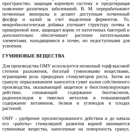
пространство, защищая корневую систему и предотвращая
появление различных заболеваний. B. M. перерабатывают
почвенные минералы и делают доступным почвенный
фосфор и калий за счет выделения ферментов. То,
микробиологическая добавка улучшает структуру почвы в
прикорневой зоне, защищает корни от патогенных бактерий и
дополнительно обеспечивает растение питательными
элементами, находящимися в почве, но недоступными для
усвоения.
ГУМИНОВЫЕ ВЕЩЕСТВА
Для производства ОМУ используется низинный торф высокой
степени разложения, богатый гуминовыми веществами,
играющими роль природных стимуляторов роста. Затем на
гранулу опрыскиванием наносится гумат калия собственного
производства, оказывающий защитное и биостимулирующее
действие, снижающий содержание биотоксинов,
радионуклидов и тяжелых металлов и повышающий
содержание витаминов, белков и углеводов в плодах
растений.
ОМУ - удобрение пролонгированного действия и до начала
его «работы» стимуляцией развития корней занимаются
гуминовые вещества, нанесенные на поверхность гранул.