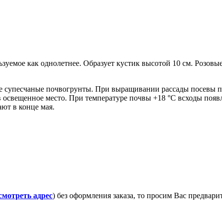
уемое как однолетнее. Образует кустик высотой 10 см. Розовые
е супесчаные почвогрунты. При выращивании рассады посевы про
 освещенное место. При температуре почвы +18 °C всходы появ
ют в конце мая.
смотреть адрес
) без оформления заказа, то просим Вас предвар