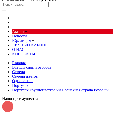
Cредства от насекомых и грызунов
+
Сад, огород
+
Дача, дом
+
Акции
+
Новости
+
Юр. лицам
+
ЛИЧНЫЙ КАБИНЕТ
О НАС
КОНТАКТЫ
Главная
Всё для сада и огорода
Семена
Семена цветов
Однолетние
Портулак
Портулак крупноцветковый Солнечная страна Розовый
Наши преимущества