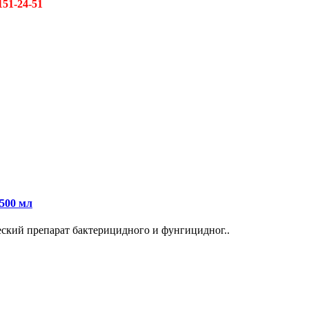
151-24-51
500 мл
ский препарат бактерицидного и фунгицидног..