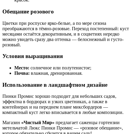
Обещание розового
Цветки при роспуске ярко-белые, а по мере сезона
преображаются в тёмно-розовые. Переход постепенный: куст
месяцами остаётся декоративным, и в соцветиях нередко
можно увидеть сразу два оттенка — белоснежный и густо-
розовый.
Условия выращивания
Место:
солнечное или полутенистое;
Почва:
влажная, дренированная.
Использование в ландшафтном дизайне
Пинки Промис хорошо подходит для небольших садов,
эффектна в бордюрах и узких цветниках, а также в
контейнерах и на переднем плане миксбордеров —
компактный куст легко вписывается в любые композиции.
Магазин
«Чистый Мир»
предлагает саженцы гортензии
метельчатой Люкс Пинки Промис — «розовое обещание»,
которое обязательно сбудется в вашем саду!