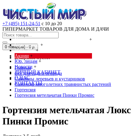
+7 (495) 151-24-51
с 10 до 20
ГИПЕРМАРКЕТ ТОВАРОВ ДЛЯ ДОМА И ДАЧИ
Cредства от насекомых и грызунов
+
Сад, огород
+
0 товар(ов) - 0 р.
Дача, дом
+
Акции
+
В корзине пусто!
Юр. лицам
+
Новости
+
Главная
ЛИЧНЫЙ КАБИНЕТ
Всё для сада и огорода
О НАС
Саженцы деревьев и кустарников
КОНТАКТЫ
Саженцы многолетних травянистых растений
Гортензия
Гортензия метельчатая Пинки Промис
Гортензия метельчатая Люкс
Пинки Промис