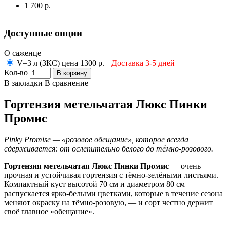
1 700 р.
Доступные опции
О саженце
V=3 л (ЗКС) цена 1300 р.
Доставка 3-5 дней
Кол-во
В корзину
В закладки
В сравнение
Гортензия метельчатая Люкс Пинки
Промис
Pinky Promise — «розовое обещание», которое всегда
сдерживается: от ослепительно белого до тёмно-розового.
Гортензия метельчатая Люкс Пинки Промис
— очень
прочная и устойчивая гортензия с тёмно-зелёными листьями.
Компактный куст высотой 70 см и диаметром 80 см
распускается ярко-белыми цветками, которые в течение сезона
меняют окраску на тёмно-розовую, — и сорт честно держит
своё главное «обещание».