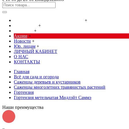
Cредства от насекомых и грызунов
+
Сад, огород
+
Дача, дом
+
Акции
+
Новости
+
Юр. лицам
+
ЛИЧНЫЙ КАБИНЕТ
О НАС
КОНТАКТЫ
Главная
Всё для сада и огорода
Саженцы деревьев и кустарников
Саженцы многолетних травянистых растений
Гортензия
Гортензия метельчатая Мидлэйт Саммэ
Наши преимущества