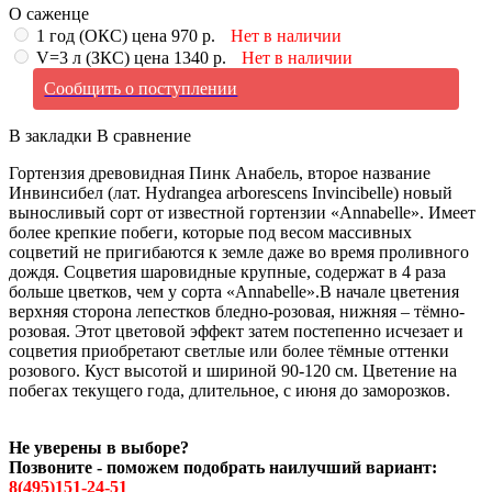
О саженце
1 год (ОКС) цена 970 р.
Нет в наличии
V=3 л (ЗКС) цена 1340 р.
Нет в наличии
Сообщить о поступлении
В закладки
В сравнение
Гортензия древовидная Пинк Анабель, второе название
Инвинсибел (лат.
Hydrangea
arborescens
Invincibelle) н
овый
выносливый сорт от известной гортензии «Annabelle». Имеет
более крепкие побеги, которые под весом массивных
соцветий не пригибаются к земле даже во время проливного
дождя. Соцветия шаровидные крупные, содержат в 4 раза
больше цветков, чем у сорта «Annabelle».В начале цветения
верхняя сторона лепестков бледно-розовая, нижняя – тёмно-
розовая. Этот цветовой эффект затем постепенно исчезает и
соцветия приобретают светлые или более тёмные оттенки
розового. Куст высотой и шириной 90-120 см. Цветение на
побегах текущего года, длительное, с июня до заморозков.
Не уверены в выборе?
Позвоните - поможем подобрать наилучший вариант:
8(495)151-24-51