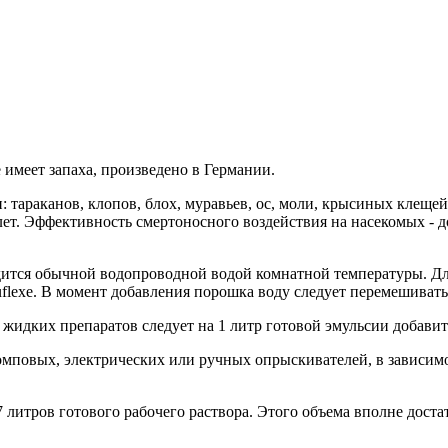
е имеет запаха, произведено в Германии.
тараканов, клопов, блох, муравьев, ос, моли, крысиных клещей,
 лет. Эффективность смертоносного воздействия на насекомых - д
ится обычной водопроводной водой комнатной температуры. Для
uflexe. В момент добавления порошка воду следует перемешиват
идких препаратов следует на 1 литр готовой эмульсии добавить
повых, электрических или ручных опрыскивателей, в зависимос
7 литров готового рабочего раствора. Этого объема вполне дост