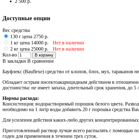
2 500 р.
Доступные опции
Вес средства
130 г цена 2750 р.
1 кг цена 14000 р.
Нет в наличии
2 кг цена 25000 р.
Нет в наличии
Кол-во
В корзину
В закладки
В сравнение
Бауфлекс (Bauflexe) средство от клопов, блох, мух, тараканов н
Обладает острым инсектоакарицидным действием в отношении: 
достоинства: не имеет запаха, длительный срок хранения, до 5
Нормы расхода:
Консистенция: водорастворимый порошок белого цвета. Развод
необходимо на 1 литр воды добавить 20 г порошка средства Ba
Для усиления действия каких-либо других концентрированных ж
Приготовленный раствор лучше всего распылять с помощью пом
годен для применения в течении трех суток.