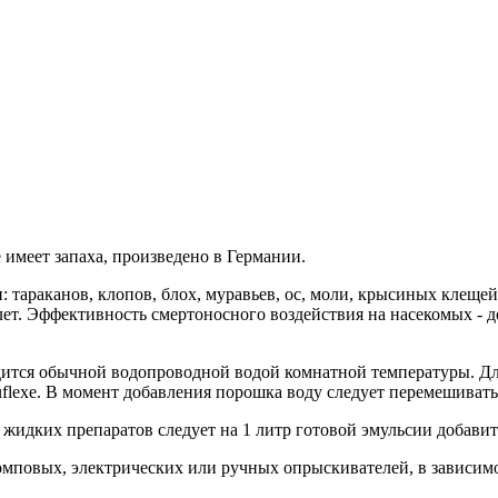
е имеет запаха, произведено в Германии.
тараканов, клопов, блох, муравьев, ос, моли, крысиных клещей,
 лет. Эффективность смертоносного воздействия на насекомых - д
ится обычной водопроводной водой комнатной температуры. Для
uflexe. В момент добавления порошка воду следует перемешиват
идких препаратов следует на 1 литр готовой эмульсии добавить
повых, электрических или ручных опрыскивателей, в зависимос