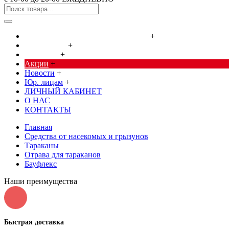
Cредства от насекомых и грызунов
+
Сад, огород
+
Дача, дом
+
Акции
+
Новости
+
Юр. лицам
+
ЛИЧНЫЙ КАБИНЕТ
О НАС
КОНТАКТЫ
Главная
Cредства от насекомых и грызунов
Тараканы
Отрава для тараканов
Бауфлекс
Наши преимущества
Быстрая доставка