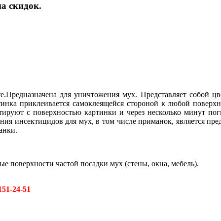
а скидок.
те.Предназначена для уничтожения мух. Представляет собой ц
инка приклеивается самоклеящейся стороной к любой поверхно
ируют с поверхностью картинки и через несколько минут поги
ия инсектицидов для мух, в том числе приманок, является пре
анки.
е поверхности частой посадки мух (стены, окна, мебель).
151-24-51