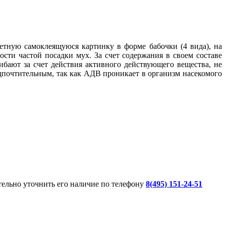
ветную самоклеящуюся картинку в форме бабочки (4 вида), на
сти частой посадки мух. За счет содержания в своем составе
бают за счет действия активного действующего вещества, не
дпочтительным, так как АДВ проникает в организм насекомого
ительно уточнить его наличие по телефону
8(495) 151-24-51