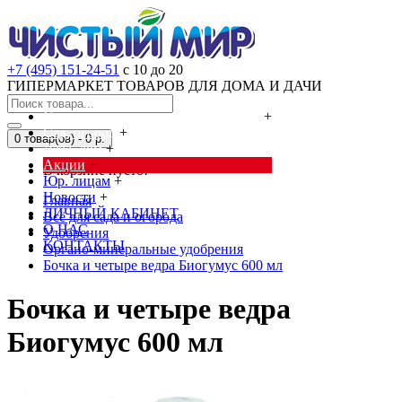
+7 (495) 151-24-51
с 10 до 20
ГИПЕРМАРКЕТ ТОВАРОВ ДЛЯ ДОМА И ДАЧИ
Cредства от насекомых и грызунов
+
Сад, огород
+
0 товар(ов) - 0 р.
Дача, дом
+
Акции
+
В корзине пусто!
Юр. лицам
+
Новости
+
Главная
ЛИЧНЫЙ КАБИНЕТ
Всё для сада и огорода
О НАС
Удобрения
КОНТАКТЫ
Органо-минеральные удобрения
Бочка и четыре ведра Биогумус 600 мл
Бочка и четыре ведра
Биогумус 600 мл