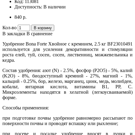
Код:
113081
Доступность:
В наличии
840 р.
Кол-во
В корзину
В закладки
В сравнение
Удобрение Bona Forte Хвойное с кремнием, 2.5 кг BF23010491
используется для усиления декоративности и стимуляции
роста елей, туй, сосен, сосен, лиственниц, можжевельника и
кедра.
Состав удобрения: азот (N) - 2.5%, фосфор (P2O5) - 5%, калий
(K2O) - 8%, биодоступный кремний - 27%, магний - 1%,
кальций - 0.25%, бор, железо, марганец, цинк, медь, молибден,
кобальт, янтарная кислота, витамины B1, PP, С.
Микроэлементы находятся в хелатной (легкоусваиваемой)
форме.
Способы применения:
при подготовке почвы удобрение равномерно рассыпают по
поверхности почвы и проводят вспашку или рыхление;
при посеве и посадке удобрение вносят в лунки и