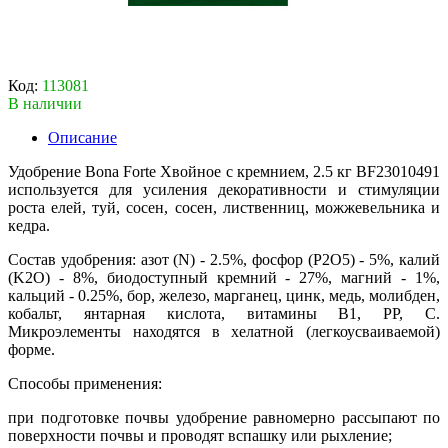
Код:
113081
В наличии
Описание
Удобрение Bona Forte Хвойное с кремнием, 2.5 кг BF23010491
используется для усиления декоративности и стимуляции
роста елей, туй, сосен, сосен, лиственниц, можжевельника и
кедра.
Состав удобрения: азот (N) - 2.5%, фосфор (P2O5) - 5%, калий
(K2O) - 8%, биодоступный кремний - 27%, магний - 1%,
кальций - 0.25%, бор, железо, марганец, цинк, медь, молибден,
кобальт, янтарная кислота, витамины B1, PP, С.
Микроэлементы находятся в хелатной (легкоусваиваемой)
форме.
Способы применения:
при подготовке почвы удобрение равномерно рассыпают по
поверхности почвы и проводят вспашку или рыхление;