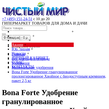
+7 (495) 151-24-51
с 10 до 20
ГИПЕРМАРКЕТ ТОВАРОВ ДЛЯ ДОМА И ДАЧИ
Cредства от насекомых и грызунов
+
Сад, огород
+
0 товар(ов) - 0 р.
Дача, дом
+
Акции
+
В корзине пусто!
Юр. лицам
+
Новости
+
Главная
ЛИЧНЫЙ КАБИНЕТ
Всё для сада и огорода
О НАС
Удобрения
КОНТАКТЫ
Минеральные удобрения
Bona Forte Удобрение гранулированное
пролонгированное Хвойное с биодоступным кремнием,
пакет 2,5 кг
Bona Forte Удобрение
гранулированное