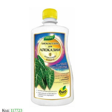
Код:
117723