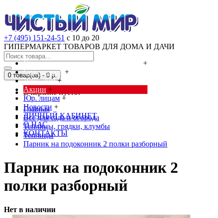
+7 (495) 151-24-51
с 10 до 20
ГИПЕРМАРКЕТ ТОВАРОВ ДЛЯ ДОМА И ДАЧИ
Cредства от насекомых и грызунов
+
Сад, огород
+
0 товар(ов) - 0 р.
Дача, дом
+
Акции
+
В корзине пусто!
Юр. лицам
+
Новости
+
Главная
ЛИЧНЫЙ КАБИНЕТ
Всё для сада и огорода
О НАС
Теплицы, грядки, клумбы
КОНТАКТЫ
Теплицы
Парник на подоконник 2 полки разборный
Парник на подоконник 2
полки разборный
Нет в наличии