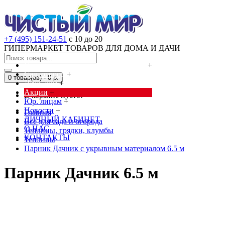
+7 (495) 151-24-51
с 10 до 20
ГИПЕРМАРКЕТ ТОВАРОВ ДЛЯ ДОМА И ДАЧИ
Cредства от насекомых и грызунов
+
Сад, огород
+
0 товар(ов) - 0 р.
Дача, дом
+
Акции
+
В корзине пусто!
Юр. лицам
+
Новости
+
Главная
ЛИЧНЫЙ КАБИНЕТ
Всё для сада и огорода
О НАС
Теплицы, грядки, клумбы
КОНТАКТЫ
Теплицы
Парник Дачник с укрывным материалом 6.5 м
Парник Дачник 6.5 м