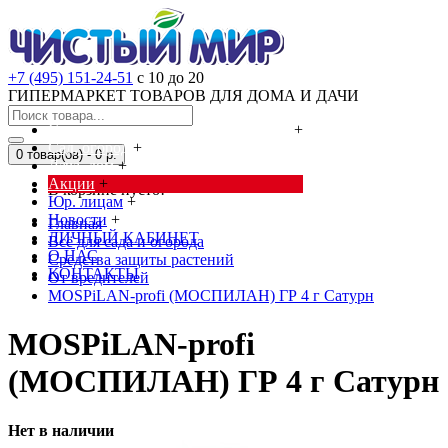
+7 (495) 151-24-51
с 10 до 20
ГИПЕРМАРКЕТ ТОВАРОВ ДЛЯ ДОМА И ДАЧИ
Cредства от насекомых и грызунов
+
Сад, огород
+
0 товар(ов) - 0 р.
Дача, дом
+
Акции
+
В корзине пусто!
Юр. лицам
+
Новости
+
Главная
ЛИЧНЫЙ КАБИНЕТ
Всё для сада и огорода
О НАС
Средства защиты растений
КОНТАКТЫ
От вредителей
MOSPiLAN-profi (МОСПИЛАН) ГР 4 г Сатурн
MOSPiLAN-profi
(МОСПИЛАН) ГР 4 г Сатурн
Нет в наличии