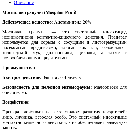
Описание
Моспилан гранулы (Mospilan-Profi)
Действующее вещество:
Ацетамиприд 20%
Моспилан гранулы — это системный инсектицид
неоникотиноид контактно-кишечного действия. Препарат
используется для борьбы с сосущими и листогрызущими
насекомыми вредителями, такими как тли, белокрылка,
колорадский жук, долгоносики, цикадки, а также с
почвообитающими вредителями.
Преимущества:
Быстрое действие:
Защита до 4 недель.
Безопасность для полезной энтомофауны:
Малоопасен для
опылителей.
Воздействие:
Препарат действует на всех стадиях развития вредителей:
яйцо, личинка, взрослая особь. Это системный инсектицид
контактно-кишечного действия, что обеспечивает надежную
защиту.