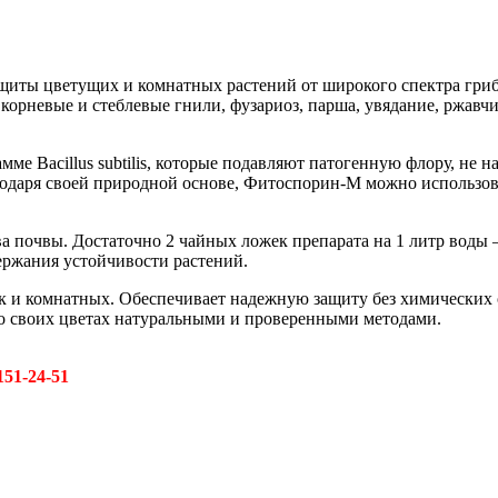
щиты цветущих и комнатных растений от широкого спектра гри
 корневые и стеблевые гнили, фузариоз, парша, увядание, ржав
 Bacillus subtilis, которые подавляют патогенную флору, не н
одаря своей природной основе, Фитоспорин-М можно использоват
а почвы. Достаточно 2 чайных ложек препарата на 1 литр воды 
ержания устойчивости растений.
к и комнатных. Обеспечивает надежную защиту без химических о
 о своих цветах натуральными и проверенными методами.
151-24-51