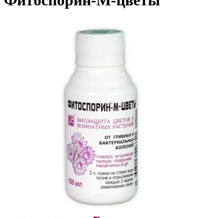
Фитоспорин-М-цветы