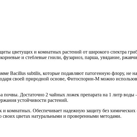
щиты цветущих и комнатных растений от широкого спектра гри
 корневые и стеблевые гнили, фузариоз, парша, увядание, ржав
 Bacillus subtilis, которые подавляют патогенную флору, не н
одаря своей природной основе, Фитоспорин-М можно использоват
а почвы. Достаточно 2 чайных ложек препарата на 1 литр воды 
ержания устойчивости растений.
к и комнатных. Обеспечивает надежную защиту без химических о
 о своих цветах натуральными и проверенными методами.