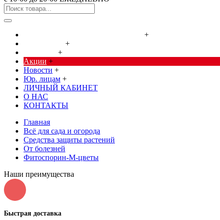
Cредства от насекомых и грызунов
+
Сад, огород
+
Дача, дом
+
Акции
+
Новости
+
Юр. лицам
+
ЛИЧНЫЙ КАБИНЕТ
О НАС
КОНТАКТЫ
Главная
Всё для сада и огорода
Средства защиты растений
От болезней
Фитоспорин-М-цветы
Наши преимущества
Быстрая доставка