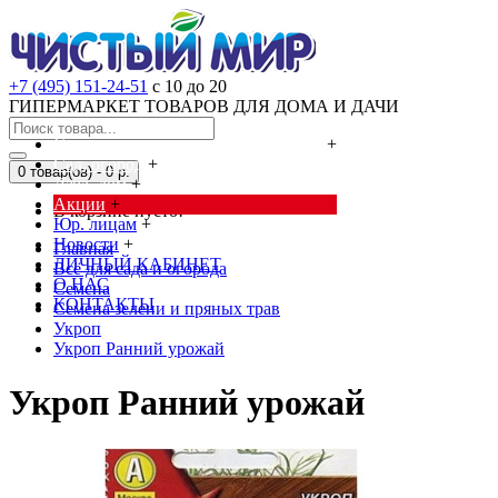
+7 (495) 151-24-51
с 10 до 20
ГИПЕРМАРКЕТ ТОВАРОВ ДЛЯ ДОМА И ДАЧИ
Cредства от насекомых и грызунов
+
Сад, огород
+
0 товар(ов) - 0 р.
Дача, дом
+
Акции
+
В корзине пусто!
Юр. лицам
+
Новости
+
Главная
ЛИЧНЫЙ КАБИНЕТ
Всё для сада и огорода
О НАС
Семена
КОНТАКТЫ
Семена зелени и пряных трав
Укроп
Укроп Ранний урожай
Укроп Ранний урожай