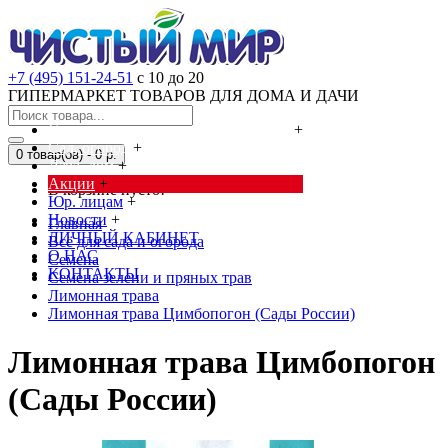
+7 (495) 151-24-51
с 10 до 20
ГИПЕРМАРКЕТ ТОВАРОВ ДЛЯ ДОМА И ДАЧИ
Cредства от насекомых и грызунов
+
Сад, огород
+
0 товар(ов) - 0 р.
Дача, дом
+
Акции
+
В корзине пусто!
Юр. лицам
+
Новости
+
Главная
ЛИЧНЫЙ КАБИНЕТ
Всё для сада и огорода
О НАС
Семена
КОНТАКТЫ
Семена зелени и пряных трав
Лимонная трава
Лимонная трава Цимбопогон (Сады России)
Лимонная трава Цимбопогон
(Сады России)