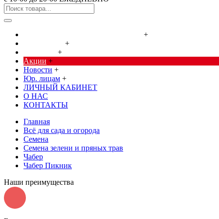
Cредства от насекомых и грызунов
+
Сад, огород
+
Дача, дом
+
Акции
+
Новости
+
Юр. лицам
+
ЛИЧНЫЙ КАБИНЕТ
О НАС
КОНТАКТЫ
Главная
Всё для сада и огорода
Семена
Семена зелени и пряных трав
Чабер
Чабер Пикник
Наши преимущества