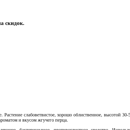
а скидок.
ие. Растение слабоветвистое, хорошо облиственное, высотой 3
роматом и вкусом жгучего перца.
ляющее, бактерицидное, противоглистное средство. Использ