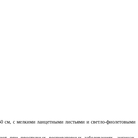
0-50 см, c мелкими ланцетными листьями и светло-фиолетовыми
уют при простудных респираторных заболеваниях, ангинах,