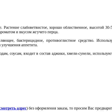
ие. Растение слабоветвистое, хорошо облиственное, высотой 3
роматом и вкусом жгучего перца.
ляющее, бактерицидное, противоглистное средство. Использ
я улучшения аппетита.
дам, соусам, входит в состав аджики, хмели-сунели, используют
смотреть адрес
) без оформления заказа, то просим Вас предвар