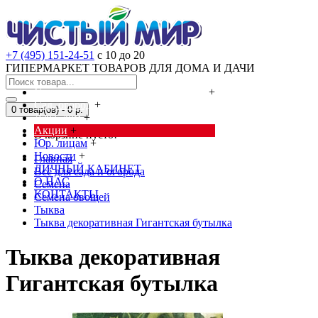
+7 (495) 151-24-51
с 10 до 20
ГИПЕРМАРКЕТ ТОВАРОВ ДЛЯ ДОМА И ДАЧИ
Cредства от насекомых и грызунов
+
Сад, огород
+
0 товар(ов) - 0 р.
Дача, дом
+
Акции
+
В корзине пусто!
Юр. лицам
+
Новости
+
Главная
ЛИЧНЫЙ КАБИНЕТ
Всё для сада и огорода
О НАС
Семена
КОНТАКТЫ
Семена овощей
Тыква
Тыква декоративная Гигантская бутылка
Тыква декоративная
Гигантская бутылка