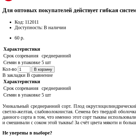
Для оптовых покупателей действует гибкая систем
Код:
112011
Доступность:
В наличии
60 р.
Характеристики
Срок созревания
среднеранний
Семян в упаковке
5 шт
Кол-во
В корзину
В закладки
В сравнение
Характеристики
Срок созревания
среднеранний
Семян в упаковке
5 шт
Уникальный среднеранний сорт. Плод округлоцилиндрический
светло-желтая, слабоволокни­стая. Семена без твердой оболо
данного сорта в том, что именно этот сорт тыквы использовал
и смешивали с соком этой тыквы! За счёт цвета мякоти и боль
Не уверены в выборе?