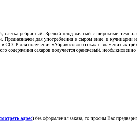
, слегка ребристый. Зрелый плод желтый с широкими темно-зе
чки. Предназначен для употребления в сыром виде, в кулинари
и в СССР для получения «Абрикосового сока» в знаменитых трёх
шого содержания сахаров получается оранжевый, необыкновенно 
смотреть адрес
) без оформления заказа, то просим Вас предвар