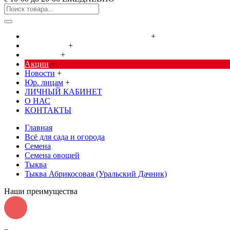
Cредства от насекомых и грызунов
+
Сад, огород
+
Дача, дом
+
Акции
+
Новости
+
Юр. лицам
+
ЛИЧНЫЙ КАБИНЕТ
О НАС
КОНТАКТЫ
Главная
Всё для сада и огорода
Семена
Семена овощей
Тыква
Тыква Абрикосовая (Уральский Дачник)
Наши преимущества