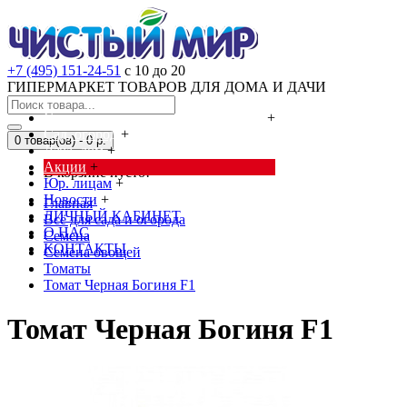
+7 (495) 151-24-51
с 10 до 20
ГИПЕРМАРКЕТ ТОВАРОВ ДЛЯ ДОМА И ДАЧИ
Cредства от насекомых и грызунов
+
Сад, огород
+
0 товар(ов) - 0 р.
Дача, дом
+
Акции
+
В корзине пусто!
Юр. лицам
+
Новости
+
Главная
ЛИЧНЫЙ КАБИНЕТ
Всё для сада и огорода
О НАС
Семена
КОНТАКТЫ
Семена овощей
Томаты
Томат Черная Богиня F1
Томат Черная Богиня F1