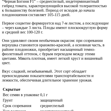
"Черная Богиня F1" – среднеспелый, индетерминантный
гибрид томата, характеризующийся высокой толерантностью
к большинству болезней. Период от всходов до начала
плодоношения составляет 105-115 дней.
Первое соцветие формируется над 7-м листом, а последующие
– через каждые 3 листа. Плоды имеют плоскоокруглую форму
и средний вес 100-120 г.
Они удивляют своим необычным окрасом: при созревании
верхушка становится оранжево-красной, а основная часть, в
районе плодоножки, приобретает насыщенный темно-
фиолетовый оттенок, с бурым переходом между этими
цветами. Мякоть плотная, имеет легкий хруст и вишневый
цвет.
Вкус сладкий, незабываемый. Этот сорт обладает
превосходными показателями транспортабельности и
лежкости, обеспечивая длительное хранение урожая.
Скрытые
Вес семян в упаковке
0,1 г
Грунт
защищенный
Срок созревания
среднеспелый