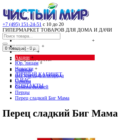
+7 (495) 151-24-51
с 10 до 20
ГИПЕРМАРКЕТ ТОВАРОВ ДЛЯ ДОМА И ДАЧИ
Cредства от насекомых и грызунов
+
Сад, огород
+
0 товар(ов) - 0 р.
Дача, дом
+
Акции
+
В корзине пусто!
Юр. лицам
+
Новости
+
Главная
ЛИЧНЫЙ КАБИНЕТ
Всё для сада и огорода
О НАС
Семена
КОНТАКТЫ
Семена овощей
Перцы
Перец сладкий Биг Мама
Перец сладкий Биг Мама