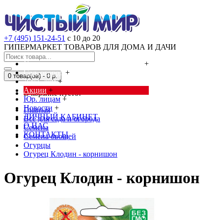
+7 (495) 151-24-51
с 10 до 20
ГИПЕРМАРКЕТ ТОВАРОВ ДЛЯ ДОМА И ДАЧИ
Cредства от насекомых и грызунов
+
Сад, огород
+
0 товар(ов) - 0 р.
Дача, дом
+
Акции
+
В корзине пусто!
Юр. лицам
+
Новости
+
Главная
ЛИЧНЫЙ КАБИНЕТ
Всё для сада и огорода
О НАС
Семена
КОНТАКТЫ
Семена овощей
Огурцы
Огурец Клодин - корнишон
Огурец Клодин - корнишон