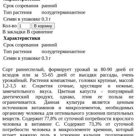
Срок созревания
ранний
Тип растения
полудетерминантное
Семян в упаковке
0.3 г
Кол-во
В корзину
В закладки
В сравнение
Характеристики
Срок созревания
ранний
Тип растения
полудетерминантное
Семян в упаковке
0.3 г
Сорт раннеспелый, формирует урожай за 80-90 дней от
всходов или за 55-65 дней от высадки рассады, очень
урожайный. Растения компактные, головки крупные, массой
1,2-1,5 кг. Соцветия сочные, хрустящие и нежные,
замечательного вкуса. Цветная капуста - популярный
диетический продукт, однако, этим ее польза не
ограничивается. Данная культура является ценным
источником витаминов и микроэлементов, необходимых
организму человека для оптимального усвоения питательных
веществ. Содержит 77,8% от суточной потребности взрослого
человека в витамине С. Содержит 73,3% от суточной
потребности человека в микроэлементе кремнии, который
играет важную роль в усвоении кальция, поддержании