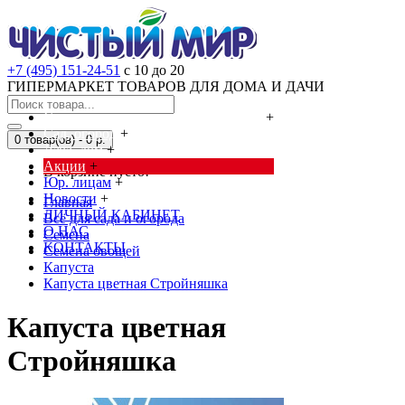
+7 (495) 151-24-51
с 10 до 20
ГИПЕРМАРКЕТ ТОВАРОВ ДЛЯ ДОМА И ДАЧИ
Cредства от насекомых и грызунов
+
Сад, огород
+
0 товар(ов) - 0 р.
Дача, дом
+
Акции
+
В корзине пусто!
Юр. лицам
+
Новости
+
Главная
ЛИЧНЫЙ КАБИНЕТ
Всё для сада и огорода
О НАС
Семена
КОНТАКТЫ
Семена овощей
Капуста
Капуста цветная Стройняшка
Капуста цветная
Стройняшка