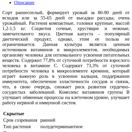
Описание
Сорт раннеспелый, формирует урожай за 80-90 дней от
всходов или за 55-65 дней от высадки рассады, очень
урожайный. Растения компактные, головки крупные, массой
1,2-1,5 кг. Соцветия сочные, хрустящие и нежные,
замечательного вкуса. Цветная капуста - популярный
диетический продукт, однако, этим ее польза не
ограничивается. Данная культура является ценным
источником витаминов и микроэлементов, необходимых
организму человека для оптимального усвоения питательных
веществ. Содержит 77,8% от суточной потребности взрослого
человека в витамине С. Содержит 73,3% от суточной
потребности человека в микроэлементе кремнии, который
играет важную роль в усвоении кальция, поддержании
иммунитета, обеспечении элластичности сосудов и связок,
что, в свою очередь, снижает риск развития сердечно-
сосудистых заболеваний. Комплекс витаминов группы B
улучшает обменные процессы на клеточном уровне, улучшает
работу нервной и иммунной систем.
Скрытые
Срок созревания
ранний
Тип растения
полудетерминантное