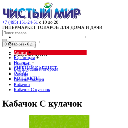
+7 (495) 151-24-51
с 10 до 20
ГИПЕРМАРКЕТ ТОВАРОВ ДЛЯ ДОМА И ДАЧИ
Cредства от насекомых и грызунов
+
Сад, огород
+
0 товар(ов) - 0 р.
Дача, дом
+
Акции
+
В корзине пусто!
Юр. лицам
+
Новости
+
Главная
ЛИЧНЫЙ КАБИНЕТ
Всё для сада и огорода
О НАС
Семена
КОНТАКТЫ
Семена овощей
Кабачки
Кабачок С кулачок
Кабачок С кулачок