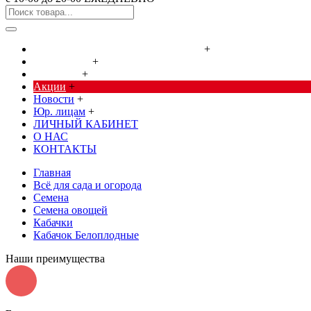
Cредства от насекомых и грызунов
+
Сад, огород
+
Дача, дом
+
Акции
+
Новости
+
Юр. лицам
+
ЛИЧНЫЙ КАБИНЕТ
О НАС
КОНТАКТЫ
Главная
Всё для сада и огорода
Семена
Семена овощей
Кабачки
Кабачок Белоплодные
Наши преимущества