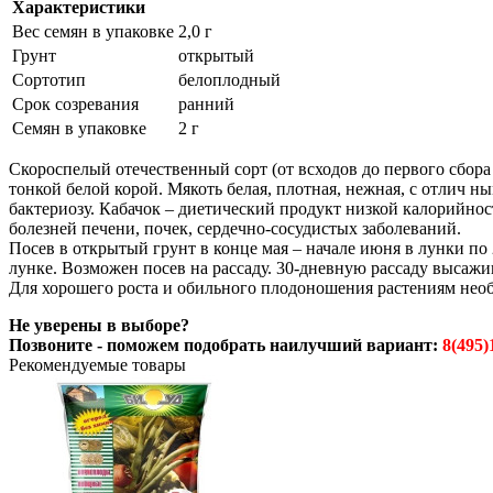
Характеристики
Вес семян в упаковке
2,0 г
Грунт
открытый
Сортотип
белоплодный
Срок созревания
ранний
Семян в упаковке
2 г
Скороспелый отечественный сорт (от всходов до первого сбора 
тонкой белой корой. Мякоть белая, плотная, нежная, с отлич 
бактериозу. Кабачок – диетический продукт низкой калорийно
болезней печени, почек, сердечно-сосудистых заболеваний.
Посев в открытый грунт в конце мая – начале июня в лунки по
лунке. Возможен посев на рассаду. 30-дневную рассаду высажи
Для хорошего роста и обильного плодоношения растениям нео
Не уверены в выборе?
Позвоните - поможем подобрать наилучший вариант:
8(495)
Рекомендуемые товары