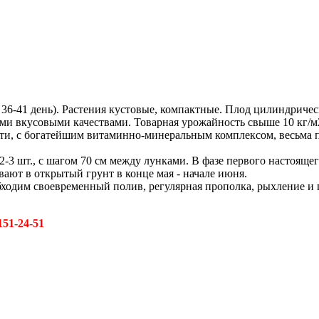
36-41 день). Растения кустовые, компактные. Плод цилиндрически
ными вкусовыми качествами. Товарная урожайность свыше 10 кг/
сти, с богатейшим витаминно-минеральным комплексом, весьма п
 2-3 шт., с шагом 70 см между лунками. В фазе первого настояще
вают в открытый грунт в конце мая - начале июня.
бходим своевременный полив, регулярная прополка, рыхление 
151-24-51